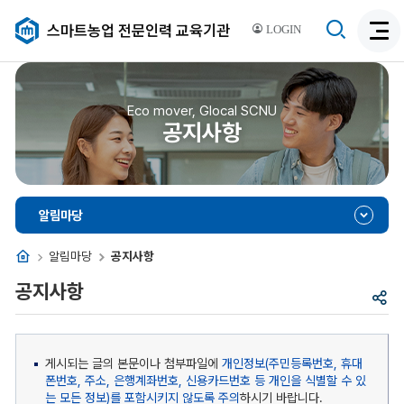
검
스마트농업 전문인력 교육기관
LOGIN
검
색
색
비
활
활
성
성
Eco mover, Glocal SCNU
화
공지사항
화
알림마당
홈
알림마당
공지사항
공지사항
공
유
게시되는 글의 본문이나 첨부파일에
개인정보(주민등록번호, 휴대
폰번호, 주소, 은행계좌번호, 신용카드번호 등 개인을 식별할 수 있
는 모든 정보)를 포함시키지 않도록 주의
하시기 바랍니다.