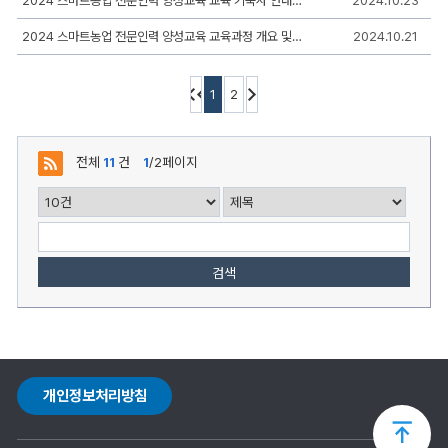
2024 스마트농업 전문인력 양성교육 교육 기숙사 안내사항
2024.10.23
록
일,
2024 스마트농업 전문인력 양성교육 교육과정 개요 및 일정 안내
2024.10.21
조
회,
첨
부
1
2
로
구
성
전체
11
건
1
/2페이지
검색
개인정보처리방침
상