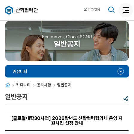
검
산학협력단
LOGIN
검
색
색
비
활
활
성
성
Eco mover, Glocal SCNU
화
일반공지
화
커뮤니티
홈
커뮤니티
공지사항
일반공지
일반공지
공
유
[글
로
[글로컬대학30사업] 2026학년도 산학협력협의체 운영 지
컬
원사업 신청 안내
대
학