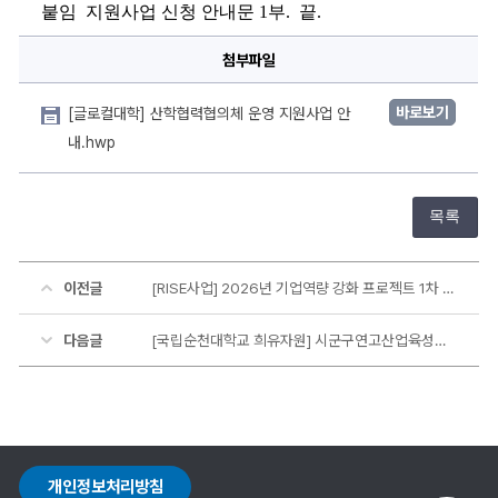
붙임  지원사업 신청 안내문 
1
부
.  
끝
.
첨부파일
바로보기
[글로컬대학] 산학협력협의체 운영 지원사업 안
내.hwp
목록
이전글
[RISE사업] 2026년 기업역량 강화 프로젝트 1차 공고
다음글
[국립순천대학교 희유자원] 시군구연고산업육성사업의 뿌리·조선산업 재직자 역량강화 교육 모집공고
개인정보처리방침