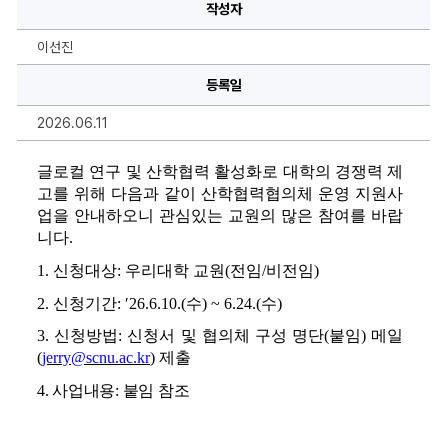
30
작성자
사
업]
2026
이선진
학
년
도
등록일
산
학
2026.06.11
협
력
협
의
글로컬 연구 및 산학협력 활성화로 대학의 경쟁력 제
체
고를 위해 다음과 같이 산학협력협의체 운영 지원사
운
영
업을 안내하오니 관심있는 교원의 많은 참여를 바랍
지
니다
.
원
사
업
1
. 
신청대상
: 
우리대학 교원
(
전임
/
비전임
)
신
청
2
. 
신청기간
: 
′
26.6.10.(
수
) ~ 6.24.(
수
)
안
내
3
. 
신청방법
: 
신청서 및 협의체 구성 명단
(
붙임
) 
메일
에
대
(
jerry@scnu.ac.kr
) 
제출
한
상
4
. 
사업내용
: 
붙임 참조
세
정
보