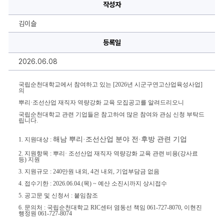
학
작성자
교
희
유
김이슬
자
원]
시
등록일
군
구
2026.06.08
연
고
산
업
국립순천대학교에서 참여하고 있는 [2026년 시군구연고산업육성사업]
의
육
성
뿌리·조선산업 재직자 역량강화 교육 모집공고를 알려드리오니
사
업
국립순천대학교 관련 기업들은 참고하여 많은 참여와 관심 신청 부탁드
의
립니다.
뿌
리
해남 뿌리·조선산업 분야 전·후방 관련 기업
1. 지원대상 :
·
조
2. 지원항목 : 뿌리· 조선산업 재직자 역량강화 교육 관련 비용(강사료
선
등) 지원
산
업
3. 지원규모 : 240만원 내외, 4건 내외, 기업부담금 없음
재
직
4. 접수기한 : 2026.06.04.(목) ~ 예산 소진시까지 상시접수
자
5. 공고문 및 신청서 : 붙임참조
역
량
6. 문의처 : 국립순천대학교 RIC센터 염동선 책임 061-727-8070, 이현진
강
행정원 061-727-8074
화