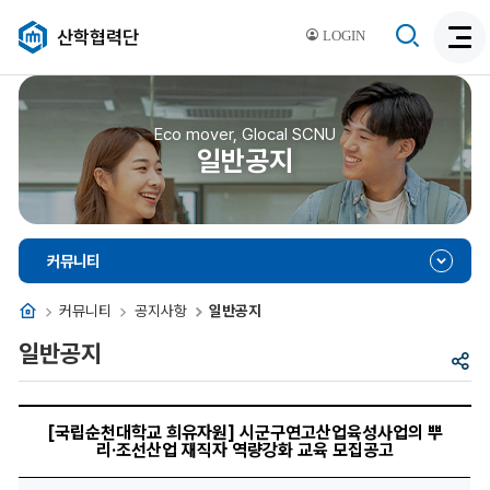
검
산학협력단
LOGIN
검
색
색
비
활
활
성
성
Eco mover, Glocal SCNU
화
일반공지
화
커뮤니티
홈
커뮤니티
공지사항
일반공지
일반공지
공
유
[국
립
[국립순천대학교 희유자원] 시군구연고산업육성사업의 뿌
순
리·조선산업 재직자 역량강화 교육 모집공고
천
대