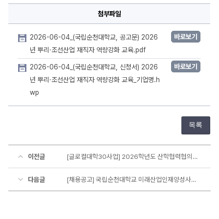
교
육
첨부파일
모
집
공
고
바로보기
2026-06-04_(국립순천대학교, 공고문) 2026
에
대
년 뿌리·조선산업 재직자 역량강화 교육.pdf
한
상
바로보기
2026-06-04_(국립순천대학교, 신청서) 2026
세
정
년 뿌리·조선산업 재직자 역량강화 교육_기업명.h
보
wp
목록
이전글
[글로컬대학30사업] 2026학년도 산학협력협의체 운영 지원사업 신청 안내
다음글
[채용공고] 국립순천대학교 미래산업인재양성사업단 계약직원(1명) 채용