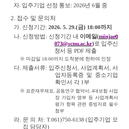
자
. 입주기업 선정 통보
: 2026년 6월 중
2. 
접수 및 문의처
가
. 
신청기간
: 
2026. 5. 29.(
금
) 18:00
까지
나
. 
신청방법
: 
신청기간 내
이메일
(
minjae0
073@scnu.ac.kr
)
로 입주신
청서 등
PDF 
제출
※ 마감일 
18:00까지
 도착분에 한하여 인정
다
. 
제출서류
: 
입주신청서
, 
사업계획서
, 
사
업자등록증 및 중소기업
확인서 각 
1
부
        ※
표준재무제표
, 
공동연구 협약서
, 4
대보험 사업
장 가입자 명부 등 사업계획서 
평가 항목 관련 증빙자료 필수 
첨부
라
. 
문 의 처
: T.061)750-6138 (
입주기업 모
집 담당자
)