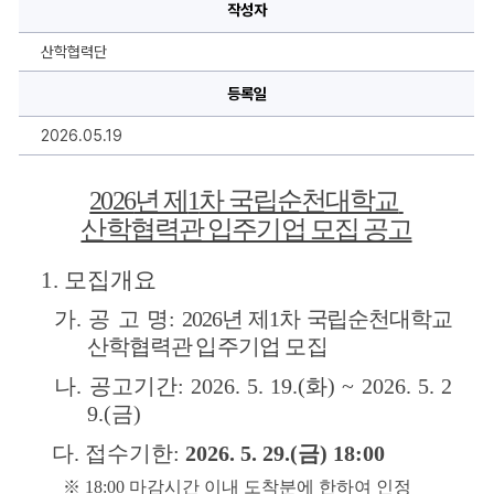
국
작성자
립
순
천
산학협력단
대
학
교
등록일
산
학
2026.05.19
협
력
관
입
2026
년 제
1
차 국립순천대학교 
주
기
산학협력관 입주기업 모집 공고
업
모
집
1. 
모집개요
공
고
에
가
. 
공 고 명
: 
2026
년 제
1
차 국립순천대학교 
대
한
산학협력관 
입주기업 모집
상
세
나
. 
공고기간
: 2026. 5. 19.(화
) ~ 2026. 5. 2
정
보
9.(금
)
다
. 
접수기한
: 
2026. 5. 29.(금
) 18:00
※ 
18:00 
마감시간 이내 도착분에 한하여 인정