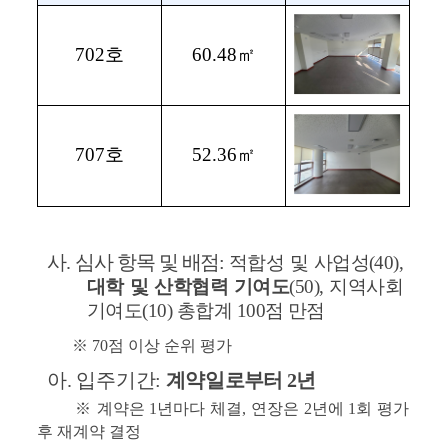
702
호
60.48
㎡
707
호
52.36
㎡
  사
. 
심사 항목 및 배점
:
적합성 및 사업성
(40), 
대학 및 산학협력 기여도
(50), 
지역사회 
기여도
(10) 
총합계 
100
점 만점
         ※ 
70
점 이상 순위 평가
아
. 
입주기간
:
계약
일로부터 
2
년
※ 
계약은 
1
년마다 체결
, 
연장은 
2
년에 
1
회 평가 
후 재계약 결정