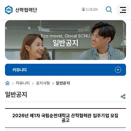
검
산학협력단
LOGIN
검
색
색
비
활
활
성
성
Eco mover, Glocal SCNU
화
일반공지
화
커뮤니티
홈
커뮤니티
공지사항
일반공지
일반공지
공
유
2026
년
2026년 제1차 국립순천대학교 산학협력관 입주기업 모집
제
공고
1
차