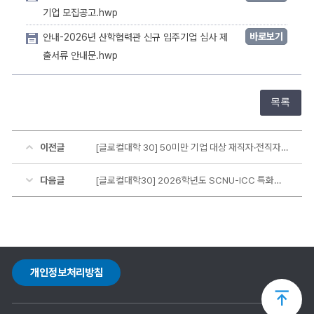
기업 모집공고.hwp
바로보기
안내-2026년 산학협력관 신규 입주기업 심사 제
출서류 안내문.hwp
목록
이전글
[글로컬대학 30] 50미만 기업 대상 재직자·전직자 Reskill&Upskill 교육 활성화 [금요살롱 2기] 기업 참여 수요조사
다음글
[글로컬대학30] 2026학년도 SCNU-ICC 특화분야 전략형 산학공동연구 2차 공고
개인정보처리방침
상