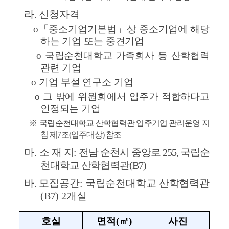
라
. 
신청자격
     o
「
중소기업기본법
」
상 중소기업에 해당
하는 기업 또는 중견기업
     o
국립순천대학교 가족회사 등 산학협력 
관련 기업
     o
기업 부설 연구소 기업
     o
그 밖에 위원회에서 입주가 적합하다고 
인정되는 기업
※ 
국립순천대학교 산학협력관 입주기업 관리운영 지
침 제
7
조
(
입주대상
) 
참조
마
. 
소 재 지
: 
전남 순천시 중앙로 
255, 
국립순
천대학교 산학협력관
(B7)
바
. 
모집공간
: 
국립순천대학교 산학협력관
(B7) 2
개실
호실
면적
(
㎡
)
사진