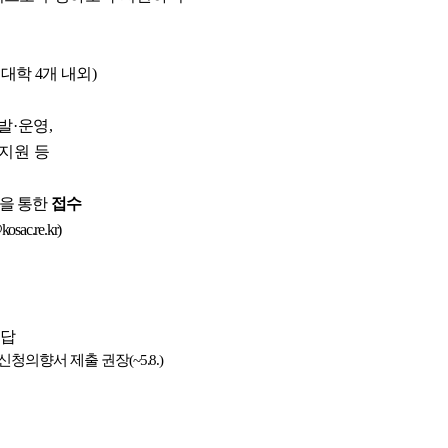
여대학 
4
개 내외
)
발
·
운영
,
지원 등
을 통한 
접수
kosac.re.kr)
응답
신청의향서 제출 권장
(~5.8.)