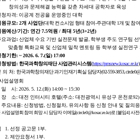
              창의성과 문제해결 능력을 갖춘 차세대 공학자로 육성
신청자격
: 
이공계 전공을 운영중인 대학
지원규모
: 2
개 사업단
(
대학 컨소시엄 형태 참여
-
주관대학 
1
개 및 참
지원예산
/
기간
: 
연간 
7.5
억원 
/ 
최대 
5
년
(3+2
년
)
주요과업
:
산업체 수요 기반 실전문제 발굴
, 
학부생 주도 연구팀 선
              맞춤형
특화교육 및 산업체 밀착 멘토링 등 학부생 실전연구 
신청기한
: ~ 2026. 6. 7.(
일
) 17:00
신청방법
: 
한국과학창의재단 사업관리시스템
(
https://pmsnew.kosac.re.kr
)
 의 처
: 
한국과학창의재단 과기인재기획실 담당자
(02-559-3853, circle0@
사업설명회
 
일    시
: 2026. 5. 12.(
화
) 14:00 ~ 15:30
 
장    소
: 
대전 인터시티 호텔
(
주소
: 
대전광역시 유성구 온천로
92)
 
주요내용
: 
신청방법
, 
신청절차
, 
유의사항 등 신청 안내 및 질의
 
사업설명회 참여 희망 시 담당자 이메일
(circle0@kosac.re.kr)
로 
[
붙임4
] 
사전
  
1. 
선정 공고문 
1
부
.
2. 
제안요청서 
1
부
.