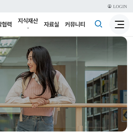
LOGIN
지식재산
검
학협력
자료실
커뮤니티
·
검
색
기술이전
색
비
활
활
성
성
화
화