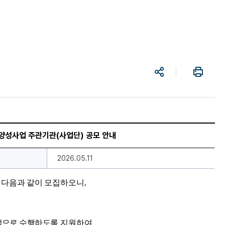
공
프
유
린
트
 양성사업 주관기관(사업단) 공모 안내
2026.05.11
 다음과 같이 모집
하오니
,
적으로 수행하도록
지원하여