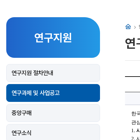
홈
연구지원
연
연구지원 절차안내
[한
국
과
연구과제 및 사업공고
학
창
의
재
단]
중앙구매
한
2026
년
관심
도
차
1
. 
사
세
연구소식
대
2
. 