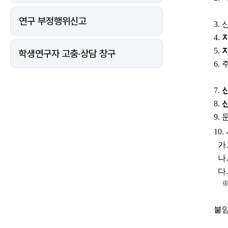
공
학
자
연구 부정행위신고
양
3
. 
성
사
4
. 
업
주
5
. 
학생연구자 고충·상담 창구
관
6
. 
기
관
(사
업
7
. 
단)
공
8
. 
모
안
9
. 
문
내
에
10. 
대
한
가
.
상
세
나
.
정
다
.
보
※
붙임 