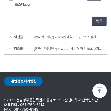
포스터.jpg
목록
이전글
[한국연구재단] 2026년 대학기초연구소지원사업(G-LAMP) 신규 공모 안내
다음글
[한국수자원공사] K-water 개방형 혁신 R&D 2기 2차 연구과제 공모 안내
개인정보처리방침
상
57922 전남광주통합특별시 중앙로 255 순천대학교 산학협력단
단
대표전화 : 061-750-6114
FAX : 061-750-6149