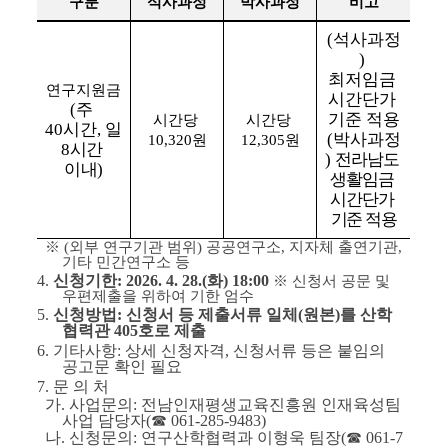
구분
석사과정
박사과정
비고
(
석사과정
) 
최저임금 
연구지원금
시간단가 
(
주 
기준 적용
시간당 
시간당 
40
시간
, 
일 
(
박사과정
10,320
원
12,305
원
8
시간 
) 
전라남도 
이내
)
생활임금 
시간단가 
기준 적용
  ※ 
(
외부 연구기관 범위
) 
공공연구소
, 
지자체 출연기관
, 
기타 민간연구소 등
4
. 
신청기한
: 2026. 4. 28.(
화
) 18:00
※ 
신청서 공문 및 
우편제출을 위하여 기한 엄수
5
. 
신청방법
: 
신청서 등 제출서류 일체
(
원본
)
를 산학
협력관 
405
호로 제출
6
. 
기타사항
: 
상세 신청자격
, 
신청서류 등은 붙임의 
공고문 확인 필요
7. 
문 의 처
  가. 
사업문의
: 
전남인재평생교육진흥원 인재육성팀 
사업 담당자
(
☎ 
061-285-9483)
  나. 
신청문의
: 
연구산학협력과 이형욱 팀장
(
☎ 
061-7