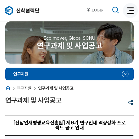
검
산학협력단
LOGIN
검
색
색
비
활
활
성
성
Eco mover, Glocal SCNU
화
연구과제 및 사업공고
화
연구지원
홈
연구지원
연구과제 및 사업공고
연구과제 및 사업공고
공
유
[전
남
[전남인재평생교육진흥원] 제6기 연구인재 역량강화 프로
인
젝트 공고 안내
재
평