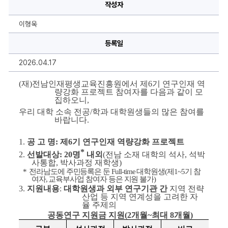
생
작성자
교
육
진
이형욱
흥
원]
제
등록일
6
기
2026.04.17
연
구
인
(
재
)
전남인재평생교육진흥원에서 제
6
기 연구인재 역
재
량강화 프로젝트 참여자를 다음과 같이 모
역
집하오니
,
량
강
우리 대학 소속 전공/학과 대학원생들의 많은 참여를 
화
바랍니다.
프
로
젝
1. 
공 고 명
: 
제
6
기 연구인재 역량강화 프로젝트
트
공
*
2. 
선발대상
: 20
명
내외
(
전남 소재 대학의 석사
, 
석박
고
사통합
, 
박사과정 재학생
)
안
내
  * 
전라남도에 주민등록은 둔 
Full-time 
대학원생
(
제
1~5
기 참
에
여자
, 
교육부사업 참여자 등은 지원 불가
)
대
3. 
지원내용
: 
대학원생과 외부 연구기관 간
지역 전략
한
산업 등 지역 연계성을 고려한 자
상
율 주제의
세
정
공동연구 지원금 지원
(2
개월
~
최대 
8
개월
)
보