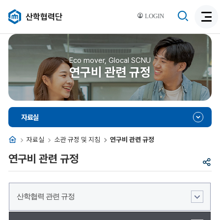
검
산학협력단
LOGIN
검
색
색
비
활
활
성
성
Eco mover, Glocal SCNU
화
연구비 관련 규정
화
자료실
홈
자료실
소관 규정 및 지침
연구비 관련 규정
연구비 관련 규정
공
유
산학협력 관련 규정