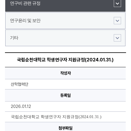
연구비 관련 규정
연구윤리 및 보안
기타
국
립
국립순천대학교 학생연구자 지원규정(2024.01.31.)
순
천
대
작성자
학
교
학
산학협력단
생
연
등록일
구
자
지
2026.01.12
원
규
정
국립순천대학교 학생연구자 지원규정(2024.01.31.)
(2024.01.31.)
에
첨부파일
대