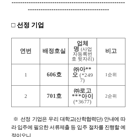
-----------------------------------------------------
--------------------------------------
□ 
선정 기업
업체
명 
(
사업
연번
배정호실
비고
자등록번
호 뒷자리
)
㈜
아
**
606
호
오 
1
(*249
1
순위
7)
㈜
로고
701
호
***
아이
2
2
순위
(*3677)
※ 
선정 
기업은 우리 대학교
(
산학협력단
) 
안내에 따
라 입주에 필요한 서류제출 등
입주 
절차를 진행할 예
정이오니 