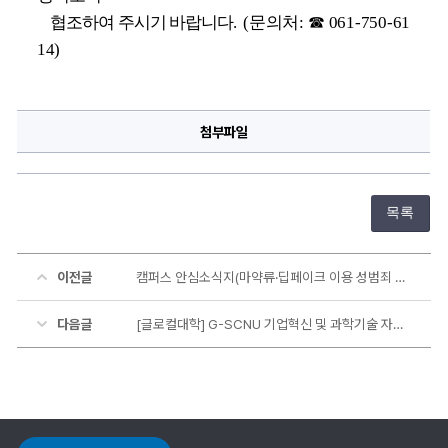
    협조하여 주시기 바랍니다
.  
(
문의처
: 
☎ 
061-750-61
14)
첨부파일
목록
이전글
캠퍼스 안심소식지(마약류·딥페이크 이용 성범죄 예방) 안내
다음글
[글로컬대학] G-SCNU 기업혁신 및 과학기술 자문위원 모집 공고