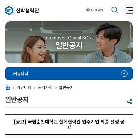
검
산학협력단
LOGIN
검
색
색
비
활
활
성
성
Eco mover, Glocal SCNU
화
일반공지
화
커뮤니티
홈
커뮤니티
공지사항
일반공지
일반공지
공
유
[공
고]
[공고] 국립순천대학교 산학협력관 입주기업 최종 선정 공
국
고
립
순