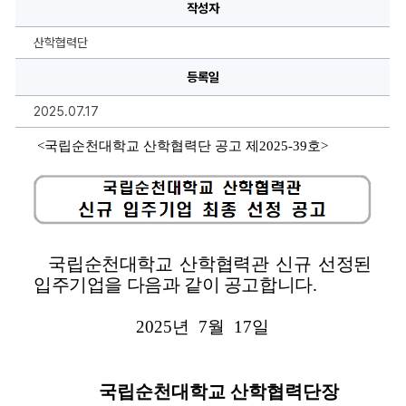
천
작성자
대
학
교
산학협력단
산
학
협
등록일
력
관
2025.07.17
입
주
기
<
국립순천대학교 산학협력단 공고 제
2025-39
호
>
업
최
종
선
정
공
고
에
대
국립순천대학교 산학협력관 신규 선정된 
한
상
입주기업을 다음과 같이 공고합니다
.
세
정
보
2025
년  
7
월  
17
일
국립순천대학교 산학협력단장