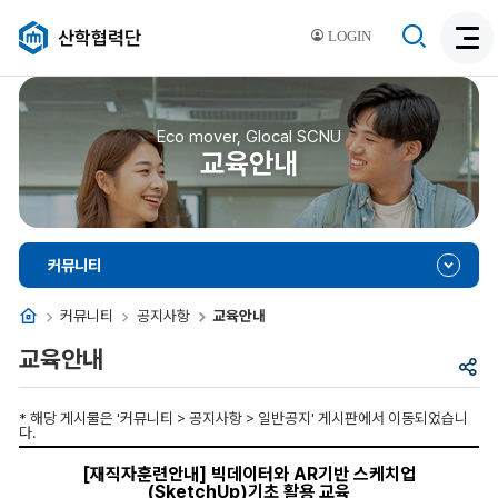
검
산학협력단
LOGIN
검
색
색
비
활
활
성
성
Eco mover, Glocal SCNU
화
교육안내
화
커뮤니티
홈
커뮤니티
공지사항
교육안내
교육안내
공
유
* 해당 게시물은 '커뮤니티 > 공지사항 > 일반공지' 게시판에서 이동되었습니
다.
[재
직
[재직자훈련안내] 빅데이터와 AR기반 스케치업
자
(SketchUp)기초 활용 교육