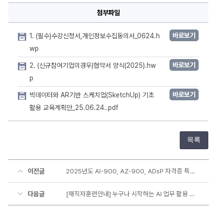
첨부파일
바로보기
1. (필수)수강신청서,개인정보수집동의서_0624.h
wp
바로보기
2. (신규참여기업의경우)협약서 양식(2025).hw
p
바로보기
빅데이터와 AR기반 스케치업(SketchUp) 기초
활용 교육계획안_25.06.24..pdf
목록
이전글
2025년도 AI-900, AZ-900, ADsP 자격증 특강 실시 안내
다음글
[재직자훈련안내] 누구나 시작하는 AI 업무 활용 과정(실전)