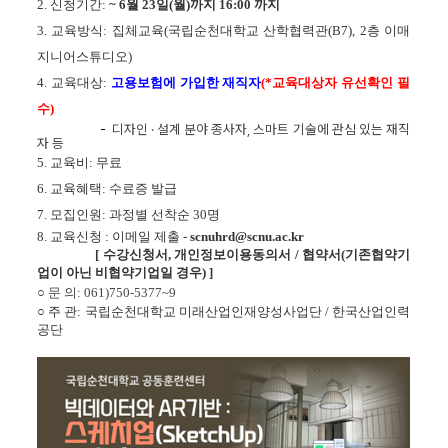
2. 
신청기간: 
~ 6월 23일(월)까지 16:00 까지 
3. 
교육방식
: 집체교육(국립순천대학교 산학협력관(B7), 2층 이매
지니어스튜디오)
4. 
교육대상: 
고용보험에 가입한 재직자
(*교육대상자 유선확인 필
수)
-
  디자인 · 설계 분야 종사자, 스마트 기술에 관심 있는 재직
자 등
5. 
교육비
: 무료
6. 
교육혜택
: 
수료증 발급
7. 
모집인원
: 과정별 
선착순 30
명 
8. 
교육신청 : 이메일 제출 - 
scnuhrd@scnu.ac.kr
[ 
수강신청서, 
개인정보이용동의서 / 협약서(기존협약기
업이 아닌 비협약기업일 경우) 
]
○ 
문 의
: 061)750-5377~9
○ 주 관: 국립순천대학교 미래산업인재양성사업단 / 
한국산업인력
공단