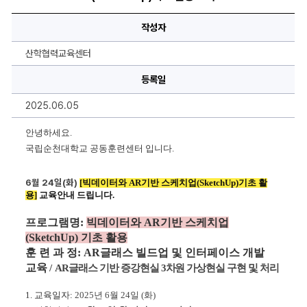
훈
련
안
작성자
내]
빅
데
산학협력교육센터
이
터
와
등록일
AR
기
2025.06.05
반
스
케
안녕하세요.
치
업
국립순천대학교 공동훈련센터 입니다. 
(SketchUp)
기
초
6월 24일(화) 
[빅데이터와 AR기반 스케치업(SketchUp)기초 활
활
용
용]
 교육
안내 드립니다.
교
육
프로그램명: 
빅데이터와 AR기반 스케치업
에
대
(SketchUp) 기초 활용
한
상
훈 련 과 정: AR글래스 빌드업 및 인터페이스 개발 
세
교육
 / 
AR
글래스 기반 증강현실 
3
차원 가상현실 구현 및 처리
정
보
1. 
교육일자
: 
2025
년 6
월 24
일 
(화
) 