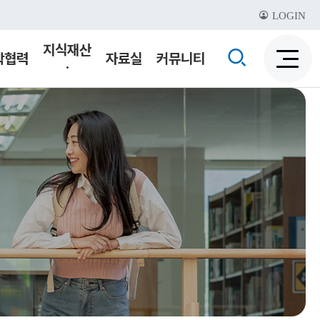
LOGIN
지식재산
검
학협력
자료실
커뮤니티
·
검
색
기술이전
색
비
활
활
성
성
화
화