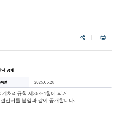
공
프
유
린
트
산서 공개
등록일
2025.05.26
단회계처리규칙 제36조4항에 의거
 결산서를 붙임과 같이 공개합니다.