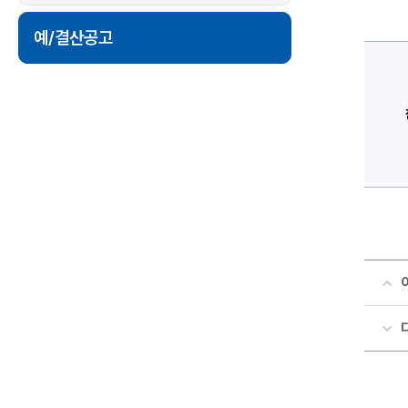
세
정
보
예/결산공고