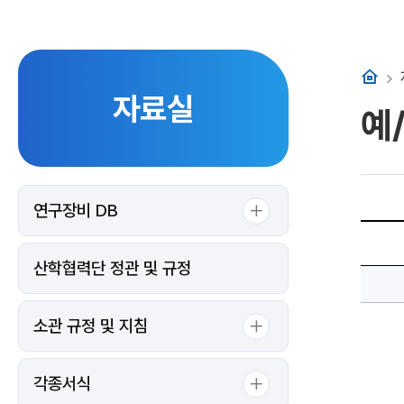
홈
자료실
예
연구장비 DB
2024
회
계
산학협력단 정관 및 규정
연
도
결
산
서
소관 규정 및 지침
공
개
에
대
한
각종서식
상