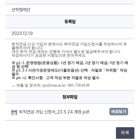
가
입
신
산학협력단
청
서
등록일
에
대
한
2023.12.19
상
세
정
퇴직연금 신규 가입자 분께서는 퇴직연금 가입신청서를 작성하시어 제
출해주셔야 합니다.
보
개인 퇴직 연금 계좌는 은행에 가셔서 별도로 발급해주셔야 합니다.
작성하시다가 궁금한 사항있으면 문의주세요.
※
 p2. 2. 운영방법(운용상품)- 
1년 
정기 예금, 2년 정기 예금, 3년 정기 예
금 중 선택
※ p3. 2-3 사전지정운영제도(디폴트옵션) 선택 - 자필로 "저위험" 작성 
필수
※ p6. 나. 확인사항 - 고객 작성 부분 자필로 작성 필수
→ 제출 및 문의처:
jey@scnu.ac.kr
 / 061-750-6138
첨부파일
바로보기
퇴직연금 가입 신청서_23.5.24.개정.pdf
목록