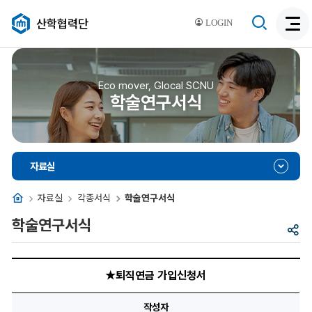
검
산학협력단
LOGIN
검
색
색
비
활
활
성
성
Eco mover, Glocal SCNU
화
학술연구서식
화
자료실
홈
자료실
각종서식
학술연구서식
학술연구서식
공
유
★
퇴
★퇴직연금 가입신청서
직
연
금
작성자