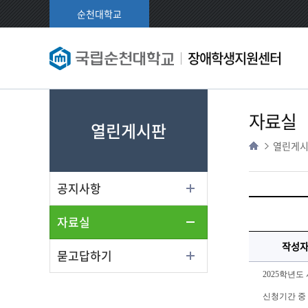
순천대학교
장애학생지원센터
자료실
열린게시판
열린게
공지사항
자료실
작성
묻고답하기
2025학년
신청기간 중