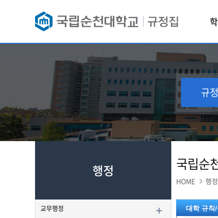
학
규
국립순천
행정
HOME
행정
교무행정