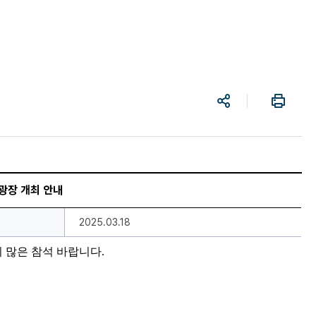
공
프
유
린
트
광장 개최 안내
2025.03.18
 많은 참석 바랍니다
.