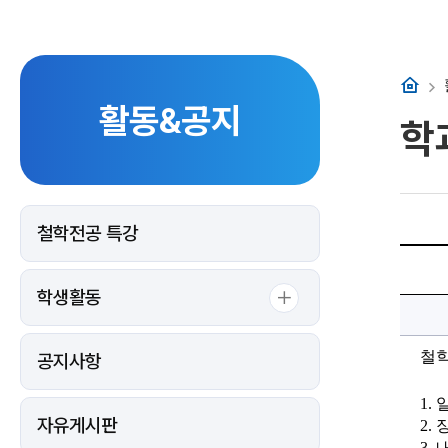
홈
활동&공지
학
철학전공 특강
2025
학
년
학생활동
도
제
1
회
철
철
공지사항
학
광
장
1. 
개
최
자유게시판
2. 
안
3. 