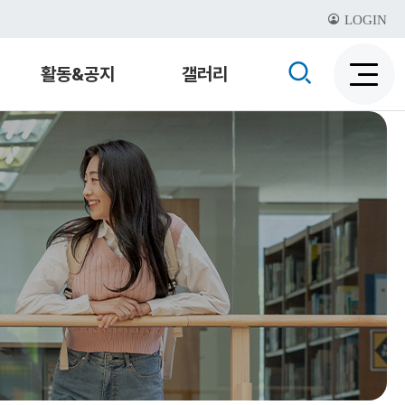
LOGIN
검
활동&공지
갤러리
검
색
색
비
활
활
성
성
화
화