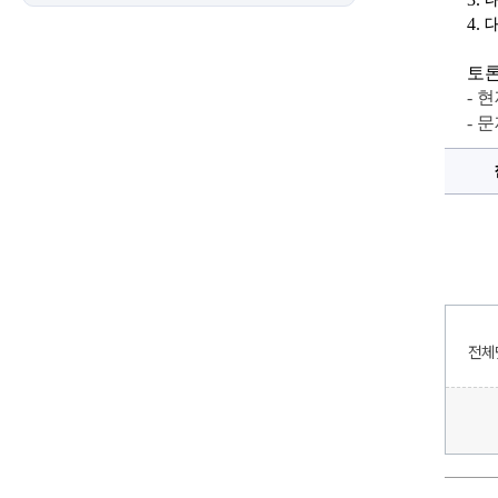
내
에
4. 
대
한
상
토론
세
정
- 
보
- 
전체