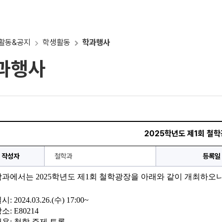
활동&공지
학생활동
학과행사
과행사
2025학년도 제1회 철학
작성자
철학과
등록일
학과에서는 
2025
학년도 제
1
회 철학광장을 아래와 같이 개최하오니
일시
: 2024.03.26.(
수
) 17:00~
장소
: E80214
내용
: 
철학 주제 토론