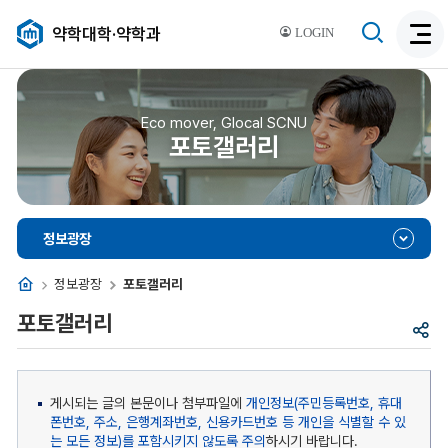
검
약학대학·약학과
LOGIN
검
색
색
비
활
활
성
성
Eco mover, Glocal SCNU
화
포토갤러리
화
정보광장
홈
정보광장
포토갤러리
포토갤러리
공
유
게시되는 글의 본문이나 첨부파일에
개인정보(주민등록번호, 휴대
폰번호, 주소, 은행계좌번호, 신용카드번호 등 개인을 식별할 수 있
는 모든 정보)를 포함시키지 않도록 주의
하시기 바랍니다.