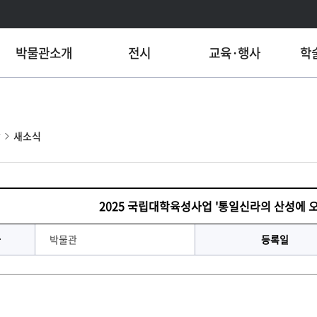
박물관소개
전시
교육·행사
학
당
새소식
2025 국립대학육성사업 '통일신라의 산성에 
자
박물관
등록일