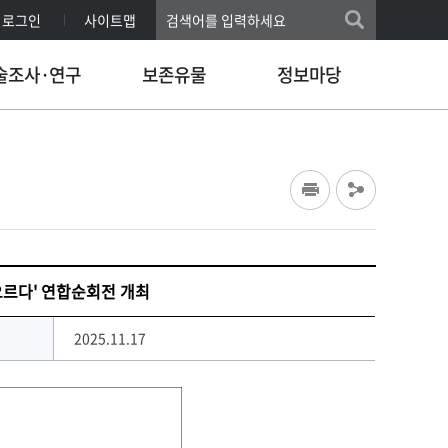
로그인
사이트맵
술조사·연구
보존유물
정보마당
오르다' 연합순회전 개최
2025.11.17