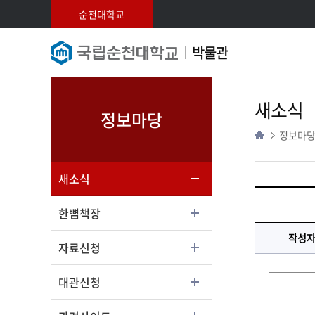
순천대학교
박물관
새소식
정보마당
정보마
새소식
한뼘책장
작성
자료신청
대관신청