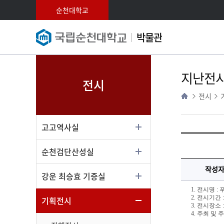
순천대학교
박물관
지난전
전시
전시
고고역사실
순천검단산성실
작성
강운 최승효 기증실
1. 전시명 
2. 전시기간 : 2
기획전시
3. 전시장소
4. 주최 및