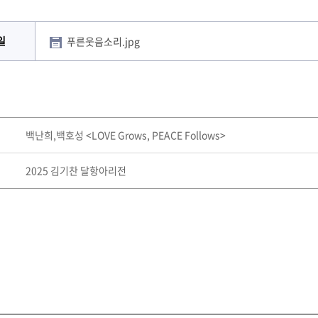
일
푸른웃음소리.jpg
백난희,백호성 <LOVE Grows, PEACE Follows>
2025 김기찬 달항아리전