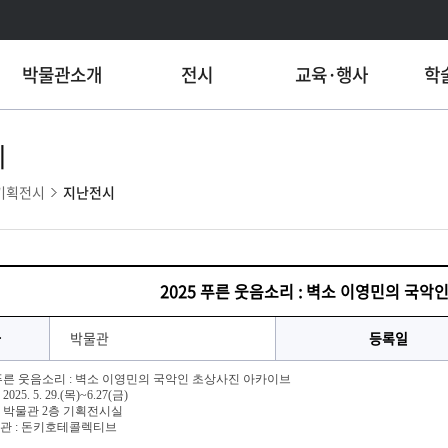
박물관소개
전시
교육·행사
학
시
기획전시
지난전시
2025 푸른 웃음소리 : 벽소 이영민의 국
자
박물관
등록일
: 푸른 웃음소리 : 벽소 이영민의 국악인 초상사진 아카이브
025. 5. 29.(목)~6.27(금)
 : 박물관 2층 기획전시실
 주관 : 돈키호테콜렉티브