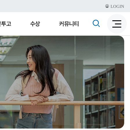
LOGIN
검
문투고
수상
커뮤니티
검
색
색
비
활
활
성
성
화
화