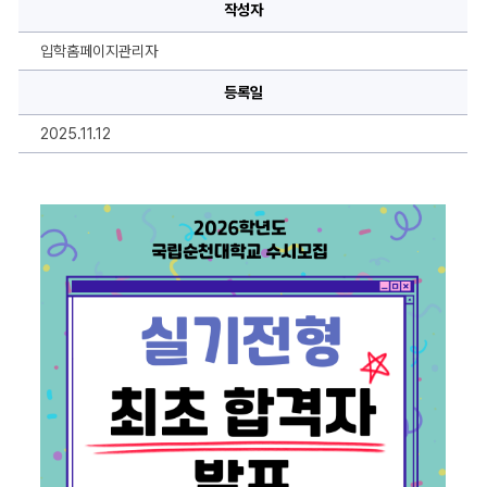
립
작성자
순
천
대
입학홈페이지관리자
학
교
수
등록일
시
모
2025.11.12
집
실
기
전
형
최
초
합
격
자
발
표
안
내
에
대
한
상
세
정
보