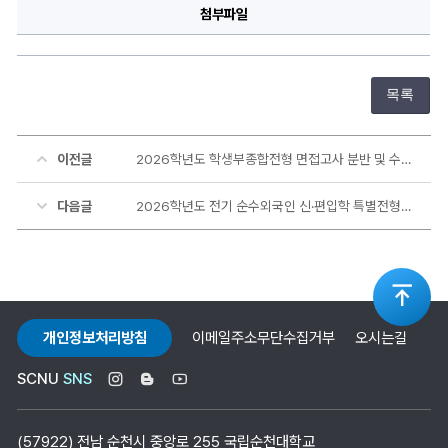
첨부파일
목록
이전글
2026학년도 학생부종합전형 면접고사 분반 및 수험생 대기실 공지
다음글
2026학년도 전기 순수외국인 신·편입학 특별전형 모집요강 안내
상
개인정보처리방침
이메일주소무단수집거부
오시는길
단
SCNU
SNS
으
(57922) 전남 순천시 중앙로 255 국립순천대학교