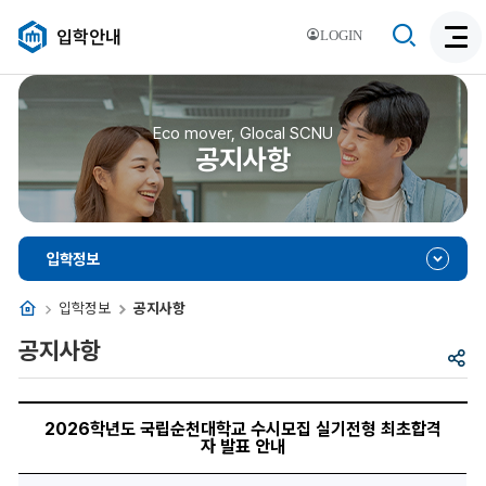
검
입학안내
LOGIN
검
색
색
비
활
활
성
성
Eco mover, Glocal SCNU
화
공지사항
화
입학정보
홈
입학정보
공지사항
공지사항
공
유
2026
학
2026학년도 국립순천대학교 수시모집 실기전형 최초합격
년
자 발표 안내
도
국