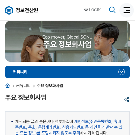
검
정보전산원
LOGIN
검
색
색
비
활
활
성
성
Eco mover, Glocal SCNU
화
주요 정보화사업
화
커뮤니티
홈
커뮤니티
주요 정보화사업
주요 정보화사업
공
유
게시되는 글의 본문이나 첨부파일에
개인정보(주민등록번호, 휴대
폰번호, 주소, 은행계좌번호, 신용카드번호 등 개인을 식별할 수 있
는 모든 정보)를 포함시키지 않도록 주의
하시기 바랍니다.