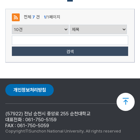
성
자,
등
전체
7
건
1
/1페이지
록
일,
조
회,
첨
부
로
검색
구
성
개인정보처리방침
상
(57922) 전남 순천시 중앙로 255 순천대학교
단
대표전화 : 061-750-5159
FAX : 061-750-5059
CopyrightⓒSunchon National University. All rights reserved
으