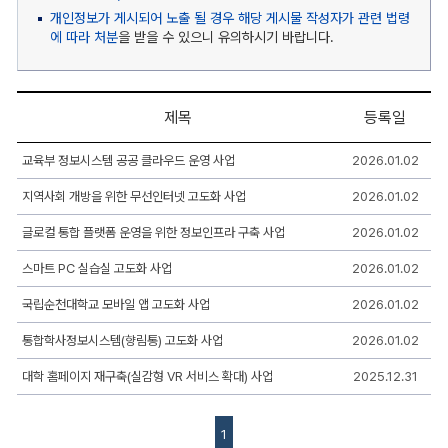
개인정보가 게시되어 노출 될 경우 해당 게시물 작성자가 관련 법령
에 따라 처분
을 받을 수 있으니 유의하시기 바랍니다.
제목
등록일
주
교육부 정보시스템 공공 클라우드 운영 사업
2026.01.02
요
정
지역사회 개방을 위한 무선인터넷 고도화 사업
2026.01.02
보
화
사
글로컬 통합 플랫폼 운영을 위한 정보인프라 구축 사업
2026.01.02
업
게
스마트 PC 실습실 고도화 사업
2026.01.02
시
판
국립순천대학교 모바일 앱 고도화 사업
2026.01.02
리
스
통합학사정보시스템(향림통) 고도화 사업
2026.01.02
트
-
번
대학 홈페이지 재구축(실감형 VR 서비스 확대) 사업
2025.12.31
호,
제
목,
1
작