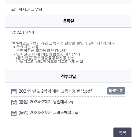
학
기
개
교무학사과 교무팀
편
교
등록일
육
과
정
2024.07.29
편
람
에
2024학년도 2학기 개편 교육과정 편람을 붙임과 같이 게시합니다.
  ○
 주요개편 내용
대
   - 무역학전공 교과목명 변경(6개)
한
   - 연계전공 폐지(7개),
 융합전공 폐지(2개)
상
   - (융합전공)글로컬금융공학전공 신설
세
   - 나노디그리 8개, 마이크로디그리 7개 신설
정
보
첨부파일
바로보기
2024학년도 2학기 개편 교육과정 편람.pdf
(붙임) 2024-2학기 동일대체.zip
(붙임) 2024-2학기 교과목해설.zip
목록