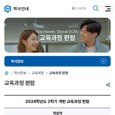
검
학사안내
LOGIN
검
색
색
비
활
활
성
성
Eco mover, Glocal SCNU
화
교육과정 편람
화
학사정보
홈
학사정보
교육과정
교육과정 편람
교육과정 편람
공
유
2024
학
2024학년도 2학기 개편 교육과정 편람
년
도
2
작성자