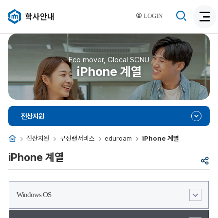
검
학사안내
LOGIN
검
색
색
비
활
활
성
성
Eco mover, Glocal SCNU
화
iPhone 계열
화
전산지원
홈
전산지원
무선랜서비스
eduroam
iPhone 계열
iPhone 계열
공
유
Windows OS