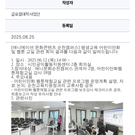
·
작성자
문
화
콘
글로컬대학사업단
텐
츠
순
등록일
천
캠
2025.08.25
퍼
스]
평
[애니메이션.문화콘텐츠 순천캠퍼스] 평생교육 어린이만화
생
및 웹툰 교실 관련 회의 결과를 다음과 같이 알려드립니다.
교
육
1. 일시 : 2025.06.12.(목) 14:00 ~
어
2. 장소 : 시민공익활동지원센터 2층 회의실
린
3.참석대상 : 애니문화순천캠퍼스 관계자 2명, 어린이만화웹
이
툰체험교실 강사 18명
만
4. 주요내용
화
- 어린이만화 웸툰체험교실 관련 프로그램 운영계획 설명, 자
및
료 논의, 순천교육지원청과의 교류사항 공유
웹
-
어린이만화 웸툰체험교실 관련 프로그램 보조강사 체크리스트 공유, 
툰
최종보고서 작성 유의사항 안내
교
5. 관련사진
실
관
련
회
의
에
대
한