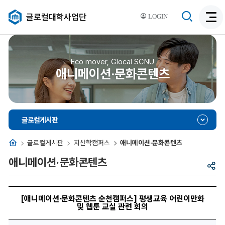
검
글로컬대학사업단
LOGIN
검
색
색
비
활
활
성
성
Eco mover, Glocal SCNU
화
애니메이션·문화콘텐츠
화
글로컬게시판
홈
글로컬게시판
지산학캠퍼스
애니메이션·문화콘텐츠
애니메이션·문화콘텐츠
공
유
[애
니
[애니메이션·문화콘텐츠 순천캠퍼스] 평생교육 어린이만화
메
및 웹툰 교실 관련 회의
이
션