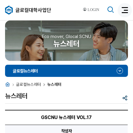
검
글로컬대학사업단
LOGIN
검
색
색
비
활
활
성
성
Eco mover, Glocal SCNU
화
뉴스레터
화
글로컬뉴스레터
홈
글로컬뉴스레터
뉴스레터
뉴스레터
공
유
GSCNU
뉴
GSCNU 뉴스레터 VOL.17
스
레
터
작성자