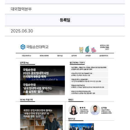
VOL.17
에
대
대외협력본부
한
상
등록일
세
정
보
2025.06.30