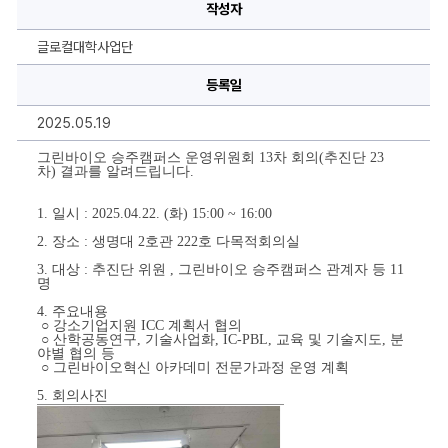
승
작성자
주
캠
퍼
글로컬대학사업단
스]
운
영
등록일
위
원
2025.05.19
회
13
차
그린바이오 승주캠퍼스 운영위원회 13차 회의(추진단 23
회
차) 결과를 알려드립니다.
의
(추
진
1. 일시 : 2025.04.22. (화) 15:00 ~ 16:00
단
23
2. 장소 : 생명대 2호관 222호 다목적회의실
차)
에
3. 대상 : 추진단 위원 , 그린바이오 승주캠퍼스 관계자 등 11
대
명
한
상
4. 주요내용
세
○ 강소기업지원 ICC 계획서 협의
정
○ 산학공동연구, 기술사업화, IC-PBL, 교육 및 기술지도, 분
보
야별 협의 등
○ 그린바이오혁신 아카데미 전문가과정 운영 계획
5. 회의사진