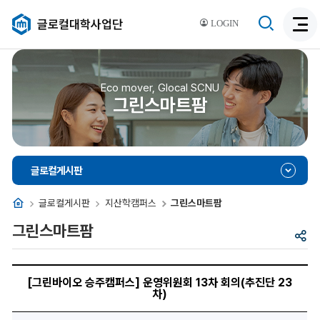
검
글로컬대학사업단
LOGIN
검
색
색
비
활
활
성
성
Eco mover, Glocal SCNU
화
그린스마트팜
화
글로컬게시판
홈
글로컬게시판
지산학캠퍼스
그린스마트팜
그린스마트팜
공
유
[그
린
[그린바이오 승주캠퍼스] 운영위원회 13차 회의(추진단 23
바
차)
이
오