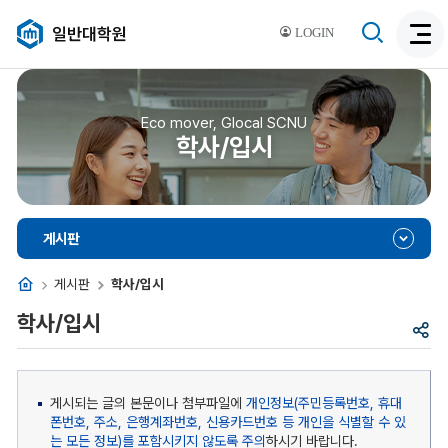
검
일반대학원
LOGIN
검
색
색
비
활
활
성
성
Eco mover, Glocal SCNU
화
학사/입시
화
게시판
홈
게시판
학사/입시
학사/입시
공
유
게시되는 글의 본문이나 첨부파일에
개인정보(주민등록번호, 휴대
폰번호, 주소, 은행계좌번호, 신용카드번호 등 개인을 식별할 수 있
는 모든 정보)를 포함시키지 않도록 주의
하시기 바랍니다.