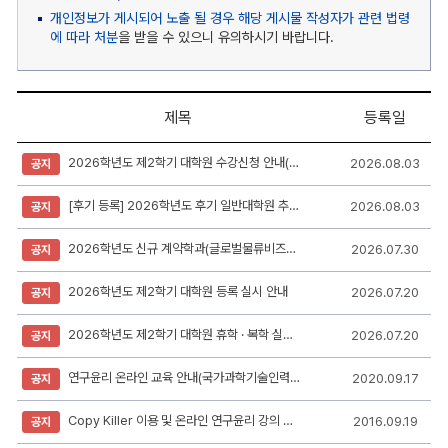
개인정보가 게시되어 노출 될 경우 해당 게시물 작성자가 관련 법령
에 따라 처분
을 받을 수 있으니 유의하시기 바랍니다.
제목
등록일
학
2026학년도 제2학기 대학원 수강신청 안내(수업시간표 포함)
2026.08.03
공지
사/
입
시
[후기 등록] 2026학년도 후기 일반대학원 추가모집 합격자 등록 안내
2026.08.03
공지
게
시
판
2026학년도 신규 계약학과(글로벌물류비즈니스학과) 대학원생 모집안내
2026.07.30
공지
리
스
2026학년도 제2학기 대학원 등록 실시 안내
2026.07.20
공지
트
-
번
2026학년도 제2학기 대학원 휴학 · 복학 실시 안내
2026.07.20
공지
호,
제
목,
연구윤리 온라인 교육 안내(국가과학기술인력개발원KIRD 교육이수용)
2020.09.17
공지
작
성
Copy Killer 이용 및 온라인 연구윤리 강의 수강 안내(순천대학교 도서관 Copy Killer 이용)
2016.09.19
자,
공지
등