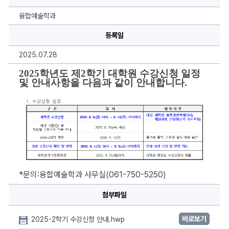
2
학
기
융합예술학과
대
학
등록일
원
수
강
2025.07.28
신
청
안
2025학년도 제2학기 대학원 수강신청 일정 
내
및 안내사항을 다음과 같이 안내합니다.
에
대
한
상
세
정
보
*문의:융합예술학과 사무실(061-750-5250)
첨부파일
바로보기
2025-2학기 수강신청 안내.hwp