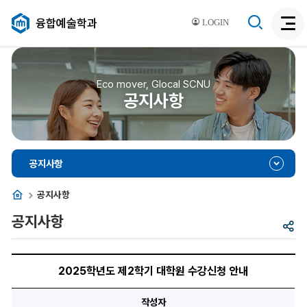
검
융합예술학과
LOGIN
검
색
색
비
활
활
성
성
Eco mover, Glocal SCNU
화
공지사항
화
공지사항
홈
공지사항
공지사항
공
유
2025
학
2025학년도 제2학기 대학원 수강신청 안내
년
도
제
작성자