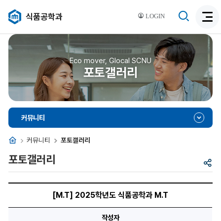
검
식품공학과
LOGIN
검
색
색
비
활
활
성
성
Eco mover, Glocal SCNU
화
포토갤러리
화
커뮤니티
홈
커뮤니티
포토갤러리
포토갤러리
공
유
제
목,
[M.T] 2025학년도 식품공학과 M.T
이
미
지,
작성자