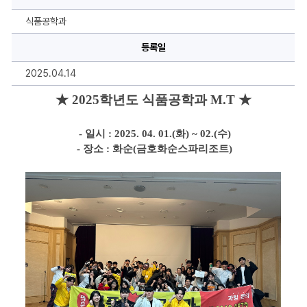
이
미
지
식품공학과
설
명,
등록일
내
용
을
2025.04.14
작
성
하
★ 2025학년도 식품공학과 M.T ★
실
수
있
 - 일시 : 2025. 04. 01.(화) ~ 02.(수)
습
니
 - 장소 : 화순(금호화순스파리조트)
다.