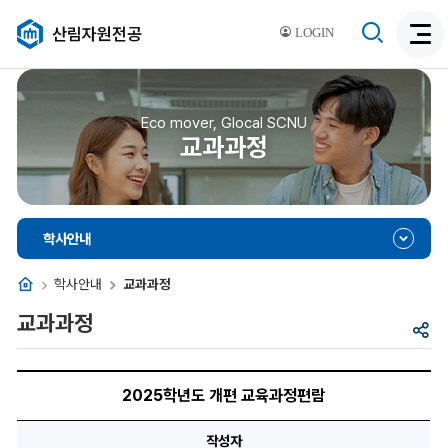
검
산림자원전공
LOGIN
검
색
색
비
활
활
성
성
Eco mover, Glocal SCNU
화
교과과정
화
학사안내
홈
학사안내
교과과정
교과과정
공
유
2025
학
2025학년도 개편 교육과정편람
년
도
개
작성자