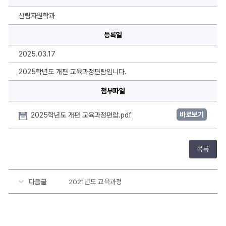
편
교
육
산림자원학과
과
정
등록일
편
람
에
2025.03.17
대
한
상
2025학년도 개편 교육과정편람입니다.
세
정
첨부파일
보
바로보기
2025학년도 개편 교육과정편람.pdf
목록
다음글
2021년도 교육과정