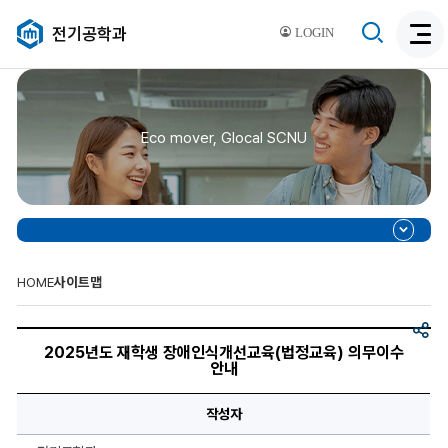
검
전기공학과
LOGIN
검
색
색
비
활
활
성
성
화
Eco mover, Glocal SCNU
화
HOME
사이트맵
공
2025
유
년
2025년도 재학생 장애인식개선교육(법정교육) 의무이수
도
안내
재
학
생
작성자
장
애
인