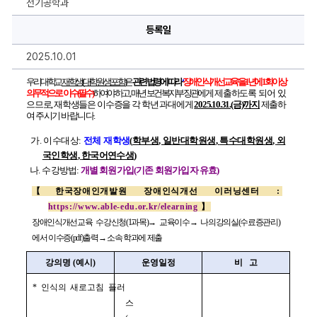
전기공학과
식
개
선
등록일
교
육
2025.10.01
(법
정
교
우리 대학교 
재학생
대학원생 포함
은 
관련 법령에 따라 
장애인식개선교육
을 
1
년에 
1
회 이상
육)
의무적으로 이수
(
필수
)
하여야 하고
,  
매년 보건복지부장관에게
제출하도록 되어 있
의
으므로
, 
재학생들은 이수증을 각 학년 과대에게 
2025.10.31.(금)까지
 제출하
무
여 주시기 바랍니다
.
이
수
안
가
. 
이수대상
: 
전체 재학생
(
학부생
, 
일반대학원생
, 
특수대학원생
, 
외
내
국인학생
, 
한국어연수생
)
에
대
나
. 
수강방법
: 
개별 회원가입
(
기존 회원가입자 유효
)
한
상
【
한국장애인개발원 장애인식개선 이러닝센터
: 
세
https://www.able-edu.or.kr/elearning
】
정
보
장애인식개선교육 수강신청
(1
과목
)
→ 
교육이수
→ 
나의강의실
(
수료증관리
)
에서 이수증
(pdf)
출력
→ 
소속 학과에 제출
강의명 
(
예시
)
운영일정
비   고
* 
인식의 새로고침 플러
스