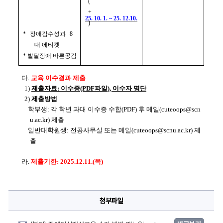
(
+
25. 10. 1. ~ 25. 12.10.
)
* 
장애감수성과 
8
대 에티켓
* 
발달장애 바른공감
다
. 
교육 이수결과 제출
1) 
제출자료
: 
이수증
(PDF파일
), 
이수자 명단
2) 
제출방법
학부생
: 각 학년 과대 이수증 수합(PDF) 후 
메
일(cute
oops@scn
u.ac.kr) 제출
일반대학원생
: 전공사무실 또는 메일(cuteoops@scnu.ac.kr) 제
출
라
. 
제출기한: 2025.12.11.(목)
첨부파일