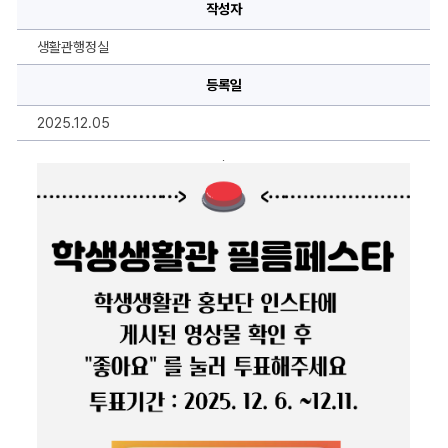
관
작성자
필
름
페
생활관행정실
스
타
1
등록일
차
인
2025.12.05
스
타
그
.
램
"좋
아
요"
투
표
안
내
※
에
대
한
상
세
정
보