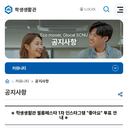
검
학생생활관
LOGIN
검
색
색
비
활
활
성
성
Eco mover, Glocal SCNU
화
공지사항
화
커뮤니티
홈
커뮤니티
공지사항
공지사항
공
유
※
학
※ 학생생활관 필름페스타 1차 인스타그램 "좋아요" 투표 안
생
내 ※
생
활