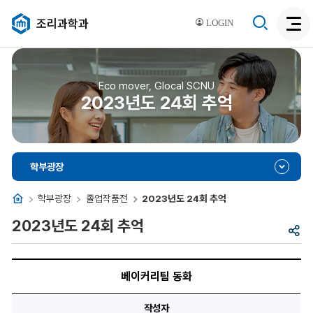
검
조리과학과
LOGIN
검
색
색
비
활
활
성
성
Eco mover, Glocal SCNU
화
2023년도 24회 추억
화
학부광장
홈
학부광장
졸업작품전
2023년도 24회 추억
2023년도 24회 추억
공
유
제
목,
베이커리팀 동화
이
미
지,
작성자