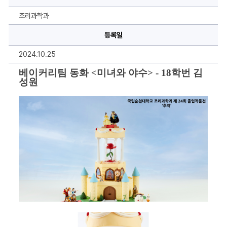
이
미
지
조리과학과
설
명,
등록일
내
용
을
2024.10.25
작
성
하
베이커리팀 동화 <미녀와 야수> - 18학번 김
실
성원
수
있
습
니
다.