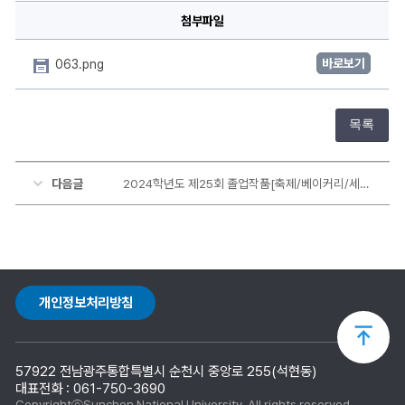
첨부파일
바로보기
063.png
목록
다음글
2024학년도 제25회 졸업작품[축제/베이커리/세계인의 축제]
개인정보처리방침
상
57922 전남광주통합특별시 순천시 중앙로 255(석현동)
단
대표전화 : 061-750-3690
CopyrightⓒSunchon National University. All rights reserved