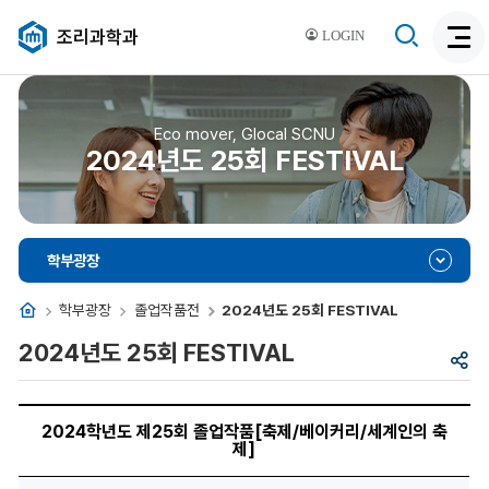
검
조리과학과
LOGIN
검
색
색
비
활
활
성
성
Eco mover, Glocal SCNU
화
2024년도 25회 FESTIVAL
화
학부광장
홈
학부광장
졸업작품전
2024년도 25회 FESTIVAL
2024년도 25회 FESTIVAL
공
유
제
목,
2024학년도 제25회 졸업작품[축제/베이커리/세계인의 축
이
제]
미
지,