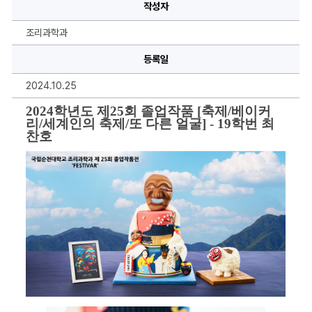
이
작성자
미
지
설
조리과학과
명,
내
용
등록일
을
작
2024.10.25
성
하
실
2024학년도 제25회 졸업작품 [축제/베이커
수
리/세계인의 축제/또 다른 얼굴] - 19학번 최
있
찬호
습
니
다.