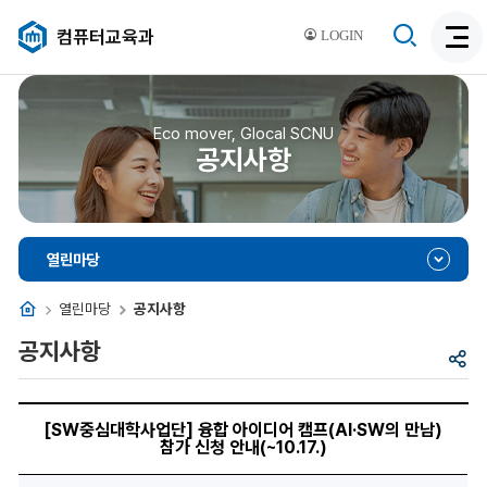
검
컴퓨터교육과
LOGIN
검
색
색
비
활
활
성
성
Eco mover, Glocal SCNU
화
공지사항
화
열린마당
홈
열린마당
공지사항
공지사항
공
유
[SW
중
[SW중심대학사업단] 융합 아이디어 캠프(AI·SW의 만남)
심
참가 신청 안내(~10.17.)
대
학