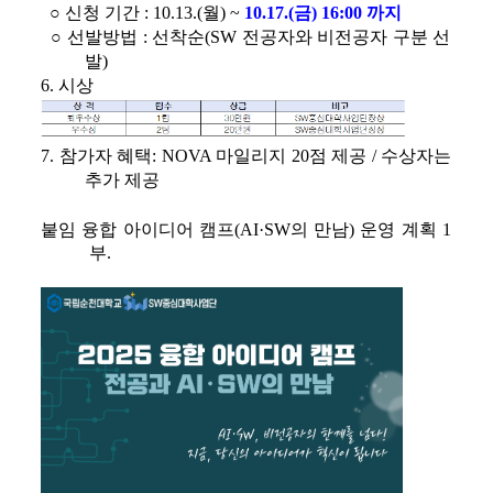
○ 
신청 기간 
: 10.13.(
월
) ~ 
10.17.(
금
) 16:00 
까지
○ 
선발방법 
: 
선착순
(SW 
전공자와 비전공자 구분 선
발
)
6. 
시상
7. 
참가자 혜택
: NOVA 
마일리지 
20
점 제공 
/ 
수상자는 
추가 제공
붙임 
융합 아이디어 캠프
(AI·SW
의 만남
) 
운영 계획 
1
부
.