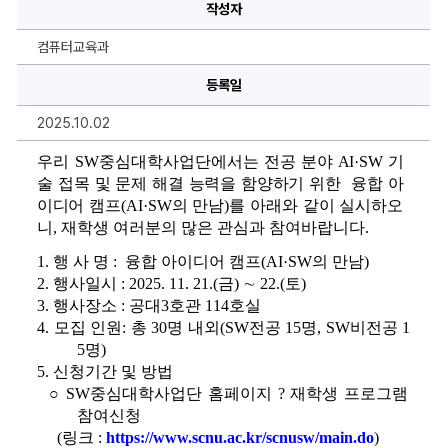
사
작성자
업
단]
융
컴퓨터교육과
합
아
이
등록일
디
어
2025.10.02
캠
프
(AI·SW
우리 
SW
중심대학사업단에서는 
전공 분야 
AI·SW 
기
의
만
술 접목 및 문제 해결 능력을 함양하기 위한  
융합 아
남)
이디어
캠프
(AI·SW
의 만남
)
를 아래와 같이 실시하오
참
가
니
, 재학생 여러분의 많은 관심과 참여바랍니다.
신
청
1. 
행 사 명 
:  
융합 아이디어 캠프
(AI·SW
의 만남
) 
안
내
2. 
행사일시 
: 2025. 11. 21.(
금
) 
∼ 
22.(
토
)
(~10.17.)
3. 
행사장소 
: 
공대
3
호관 
114
호실
에
대
4. 
모집 인원
: 
총 
30
명 내외
(SW
전공 
15
명
, SW
비전공 
1
한
5
명
)
상
세
5. 
신청기간 및 방법
정
보
○ 
SW
중심대학사업단 홈페이지 
? 
재학생 프로그램 
참여신청
(
링크 
: 
https://www.scnu.ac.kr/scnusw/main.do
)