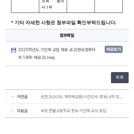
조회 동의
서 
1
부
.
* 기타 자세한 사항은 첨부파일 확인부탁드립니다.
첨부파일
바로보기
2025학년도 기간제 교원 채용 공고(정보컴퓨터
외 1과목-재공고).hwp
목록
이전글
순천고)2025. 계약제교원(시간강사-정보) 4차 임용 공고
다음글
곡성 한울고등학교 정보 기간제 교사 모집