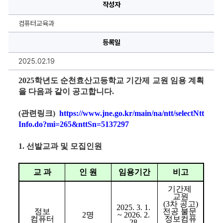
천
작성자
효
산
고
컴퓨터교육과
등
학
교
등록일
기
간
2025.02.19
제
교
원
2025
학년도 순천효산고등학교 기간제 교원 임용 계획
채
용
을 다음과 같이 공고합니다
.
공
고
(정
(관련링크) 
https://www.jne.go.kr/main/na/ntt/selectNtt
보
Info.do?mi=265&nttSn=5137297
컴
퓨
터
1. 선발교과 및 모집인원
3
차,
조
리
교 과
인 원
임용기간
비고
4
차)
에
기간제 
대
교원
한
(3차
 공고
)
2025. 3. 1. 
상
정보
전공 불문 
2
명
~ 2026. 2. 
세
컴퓨터
정보컴퓨
28.