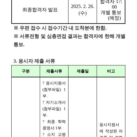
합격자 
17:
2025. 2. 26.
00
최종합격자 발표
개별 통보
(수
)
(
예정
)
※ 
우편 접수 시 접수기간 내 도착분에 한함
.
※ 
서류전형 및 심층면접 결과는 합격자에 한해 개별 
통보
.
3. 응시자 제출 서류
구분
제출서류
제출일
비고
? 
응시지원서
(
첨부파일
) 1
부
.
? 
자기소개서
(
첨부파일
) 1
부
.
? 
최종 학력
응시지원서
증명서 
1
부
.
에 작성된 자
? 
소지 교원