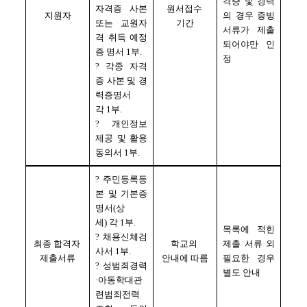
격증 및 경력
자격증 사본 
원서접수 
지원자
의 경우 증빙
또는 교원자
기간
서류가 제출
격 취득 예정 
되어야만 인
증 명서 
1
부
.
정
? 
각종 자격
증 사본 및 경
력증명서 
각 
1
부
.
? 
개인정보 
제공 및 활용 
동의서 
1
부
.
? 
주민등록등
본 및 기본증
명서
(
상
세
) 
각 
1
부
.
목록에 적힌 
? 
채용신체검
최종 합격자 
학교의 
제출 서류 외 
사서 
1
부
.
제출서류
안내에 따름
필요한 경우 
? 
성범죄경력
별도 안내
·
아동학대관
련범죄전력 