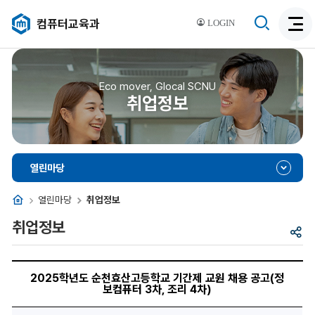
검
컴퓨터교육과
LOGIN
검
색
색
비
활
활
성
성
Eco mover, Glocal SCNU
화
취업정보
화
열린마당
홈
열린마당
취업정보
취업정보
공
유
2025
학
2025학년도 순천효산고등학교 기간제 교원 채용 공고(정
년
보컴퓨터 3차, 조리 4차)
도
순