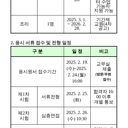
정
터 수업 
보
가능자 
지원 가능
2025. 3. 1. 
기간제 
조리
1
명
~ 2026. 2. 
교원
(4
차 
28.
공고
)
2. 응시 서류 접수 및 전형 일정
구 분
일 정
비고
2025. 2. 19.
교무실 
(수
)~2025. 
제출
응시원서 접수기간
2. 24.(월
) 
(
방문
/
우편 
접수
)
16:00
합격자 
16:
2025. 2. 25.
제
1
차 
서류전형
00 
이후
시험
(화
)
개별 통보
2025. 2. 26.
제
2
차 
심층면접
시험
(수
) 10:30