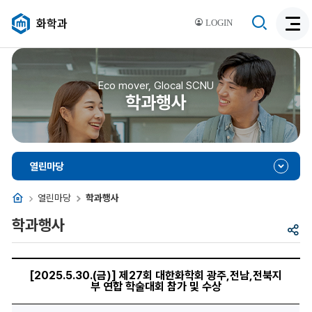
검
화학과
LOGIN
검
색
색
비
활
활
성
성
Eco mover, Glocal SCNU
화
학과행사
화
열린마당
홈
열린마당
학과행사
학과행사
공
유
제
목,
[2025.5.30.(금)] 제27회 대한화학회 광주,전남,전북지
이
부 연합 학술대회 참가 및 수상
미
지,