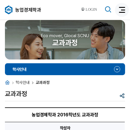
검
농업경제학과
LOGIN
검
색
색
비
활
활
성
성
Eco mover, Glocal SCNU
화
교과과정
화
학사안내
홈
학사안내
교과과정
교과과정
공
유
농
업
농업경제학과 2016학년도 교과과정
경
제
학
작성자