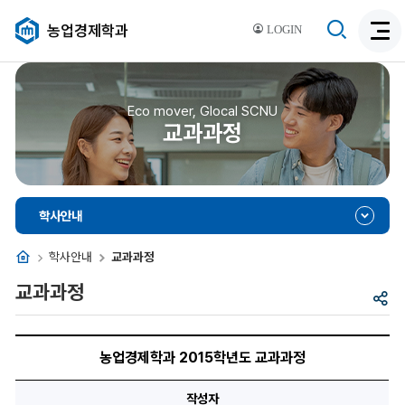
검
농업경제학과
LOGIN
검
색
색
비
활
활
성
성
Eco mover, Glocal SCNU
화
교과과정
화
학사안내
홈
학사안내
교과과정
교과과정
공
유
농
업
농업경제학과 2015학년도 교과과정
경
제
학
작성자