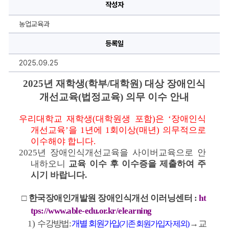
(학
작성자
부/
대
학
농업교육과
원)
대
상
등록일
장
애
2025.09.25
인
식
개
2025년 재학생(학부/대학원) 대상 장애인식
선
교
개선교육(법정교육) 의무 이수 안내
육
(사
이
우리대학교 재학생(대학원생 포함)은 ‘장애인식
버-
법
개선교육’을 1년에 1회이상(매년)
의무적으로 
정
이수해야 합니다.
교
육)
2025
년 장애인식개선교육
을 
사
이
버교육으로
 안
의
내하오니 
교육 이수 후 이수증을 제출하여 주
무
이
시기 바랍니다.
수
안
내
 □
 한국장애인개발원 장애인식개선 이러닝센터 : 
ht
에
대
tps://www.able-edu.or.kr/elearning
한
상
1) 
수
강방법: 
개별 회원가입
 → 교
(기존 회원가입자 제외)