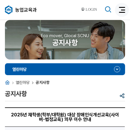
검
농업교육과
LOGIN
검
색
색
비
활
활
성
성
Eco mover, Glocal SCNU
화
공지사항
화
열린마당
홈
열린마당
공지사항
공지사항
공
유
2025
년
2025년 재학생(학부/대학원) 대상 장애인식개선교육(사이
재
버-법정교육) 의무 이수 안내
학
생