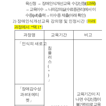
세
육신청 → 장애인식개선교육 
수강신청((
1과목)
정
보
→ 교육이수 
→ 나의
강의실(수료증관리)에서 이
수증(pdf) 출력 
→ 이수증  제출(아래 확인)
2) 
장애인식개선교육 강의명 및 인정시간 
 [
아래 
과정에서  *택 1*
]
과정명
교육기간
비고
「인식의 새로고
침 
플
러
스
(
+
)
」
「
장애감수성
교육기간이 지
과 8대 에티
나면 
수강신청이 
켓
」
불가하므로
교육