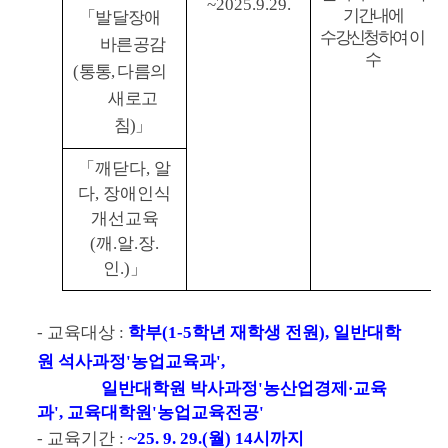
~2025.9.29.
기간 내에
「
발달장애 
수강신청하여
 이
바른공감
수
(통통, 다름의 
새로고
침)
」
「깨닫다, 알
다, 장애인식
개선교육
(깨.알.장.
인.)」
- 교육대상 : 
학부(1-5학년 재학생 전원), 일반대학
원 석사과정'농업교육과', 
                일반대학원 박사과정'농산업경제
교
육
·
과', 교육대학원'농업교육전공'
- 교육기간 : 
~25. 9. 29.(월) 14시까지