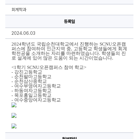
이
미
지
회계학과
설
명,
등록일
내
용
을
2024.06.03
작
성
하
2024학년도 국립순천대학교에서 진행하는 SCNU오픈캠
실
퍼스에 참여하여 인근지역 중, 고등학교 학생들에게 회계
수
학전공을 소개하는 자리를 마련하였습니다. 학생들의 진
있
로 설계에 있어 많은 도움이 되는 시간이었습니다.
습
니
<1학기 SCNU오픈캠퍼스 참여 학교>
다.
- 강진고등학교
- 순천팔마고등학교
- 순천삼산중학교
- 여수부영여자고등학교
- 하동여자고등학교
- 목포홍일고등학교
- 여수중앙여자고등학교
첨부파일