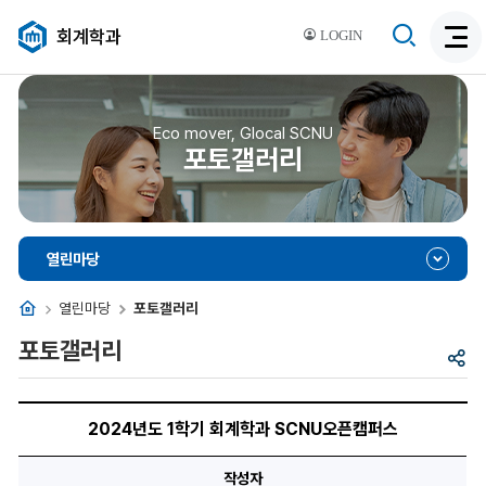
검
회계학과
LOGIN
검
색
색
비
활
활
성
성
Eco mover, Glocal SCNU
화
포토갤러리
화
열린마당
홈
열린마당
포토갤러리
포토갤러리
공
유
제
목,
2024년도 1학기 회계학과 SCNU오픈캠퍼스
이
미
지,
작성자