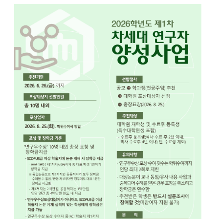
양
성
사
업
'연
구
우
수
상'
포
상
대
상
자
추
천
(재
공
지)
에
대
한
상
세
정
보