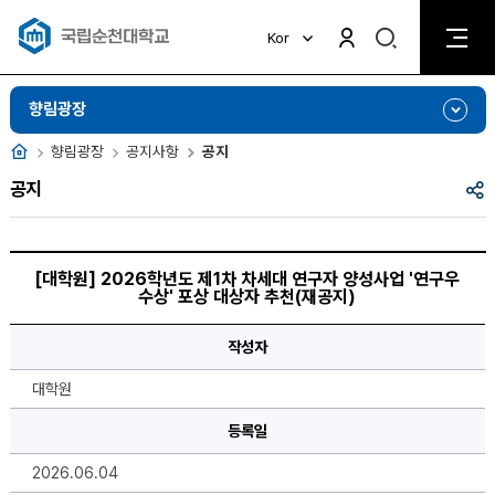
검
Kor
검
색
색
비
활
활
향림광장
성
성
화
화
홈
향림광장
공지사항
공지
공
공지
유
[대
학
[대학원] 2026학년도 제1차 차세대 연구자 양성사업 '연구우
원]
수상' 포상 대상자 추천(재공지)
2026
학
년
작성자
도
제
1
대학원
차
차
세
등록일
대
연
2026.06.04
구
자