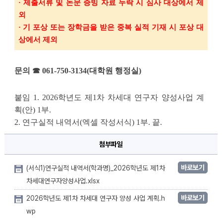
· 
제출서류 및 논문 증빙 자료 누락 시 심사 대상에서 제
외
· 
기 포상 또는 장학금을 받은 중복 실적 기재 시 포상 대
상에서 제외
문의 ☎ 061-750-3134(대학원 행정실)
붙임 
1. 2026
학년도 제
1
차 차세대 연구자 양성사업 계
획
(
안
) 1
부
.
2. 
연구실적 내역서
(
엑셀 작성서식
) 1
부
. 
끝
.
첨부파일
바로보기
(서식1)연구실적 내역서(학과명)_2026학년도 제1차
차세대연구자양성사업.xlsx
바로보기
2026학년도 제1차 차세대 연구자 양성 사업 계획.h
wp