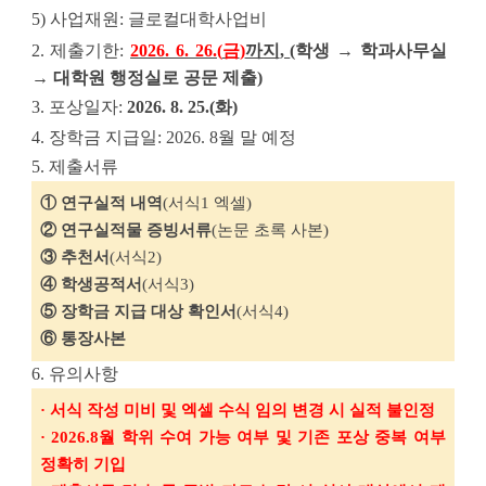
5) 
사업재원
: 
글로컬대학사업비
2
. 
제출기한
: 
2026. 6. 26.(
금
)
까지
, 
(학생 → 학과사무실 
→ 대학원 행정실로 
공문 제출)
3
. 
포상일자
: 
2026. 8. 25.(
화
)
4
. 
장학금 지급일
: 2026. 8
월 말 예정
5
. 
제출서류
① 
연구실적 내역
(
서식
1 
엑셀
)
② 
연구실적물 증빙서류
(
논문 초록 사본
)
③ 
추천서
(
서식
2)
④ 
학생공적서
(
서식
3)
⑤ 
장학금 지급 대상 확인서
(
서식
4)
⑥ 
통장사본
6. 
유의사항
· 
서식 작성 미비 및 엑셀 수식 임의 변경 시 실적 불인정
· 2026.8
월 학위 수여 가능 여부 및 기존 포상 중복 여부 
정확히 기입