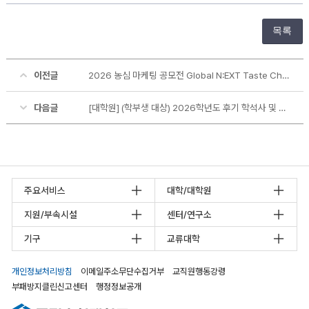
목록
이전글
2026 농심 마케팅 공모전 Global N:EXT Taste Challenge (~7.10)
다음글
[대학원] (학부생 대상) 2026학년도 후기 학석사 및 학석박사 연계과정 모집 안내(재공지)
주요서비스
대학/대학원
지원/부속시설
센터/연구소
기구
교류대학
개인정보처리방침
이메일주소무단수집거부
교직원행동강령
부패방지클린신고센터
행정정보공개