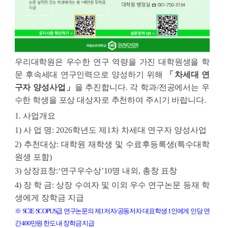
우리
대학원은 우수한 연구 역량을 가진 대학원생을 학
문 후속세대 연구인력으로 양성하기 위해 
「
차세대 연
구자 양성사업
」
을 추진합니다
. 
각 학과
/
전공에서는 우
수한 학생을 포상 대상자로 추천하여 주시기 바랍니다
.
1
. 
사업개요
1) 
사 업 명
: 2026
학년도 제
1
차 차세대 연구자 양성사업
2) 
추천대상
: 
대학원 재학생 및 수료후등록생
(
특수대학
원생 포함
)
3) 
상장표창
:‘
연구우수상
’10
명 내외
, 
총창 표창
4) 
장 학 금
: 
상장 수여자 및 이외 우수 연구논문 등재 학
생에게 장학금 지급
※ 
SCIE·SCOPUS
급 연구논문의 제
1
저자
/
공동저자 대표학생 
1
인에게 인당 연
간 
400
만원 한도 내 장학금 지급