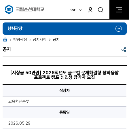
검
Kor
검
색
색
비
활
활
향림광장
성
성
화
화
홈
향림광장
공지사항
공지
공
공지
유
[시
상
[시상금 50만원] 2026학년도 글로컬 문제해결형 창의융합
금
프로젝트 캠프 신입생 참가자 모집
50
만
원]
작성자
2026
학
년
교육혁신본부
도
글
로
등록일
컬
문
2026.05.29
제
해