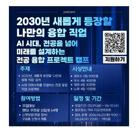
결
형
창
의
융
합
프
로
젝
트
캠
프
신
입
생
참
가
자
모
집
에
대
한
상
세
정
보