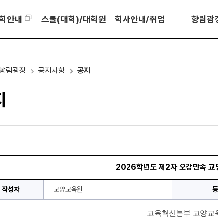
학안내
스쿨(대학)/대학원
학사안내/취업
향림광
향림광장
공지사항
공지
지
2026학년도 제2차 오감만족 교
작성자
교양교육원
등
교육혁신본부 교양교