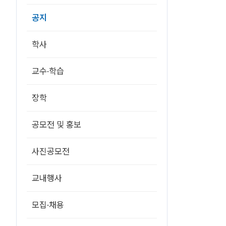
만
족
공지
교
양
교
육
학사
특
강
개
최
교수·학습
안
내
에
대
장학
한
상
세
정
공모전 및 홍보
보
사진공모전
교내행사
모집·채용