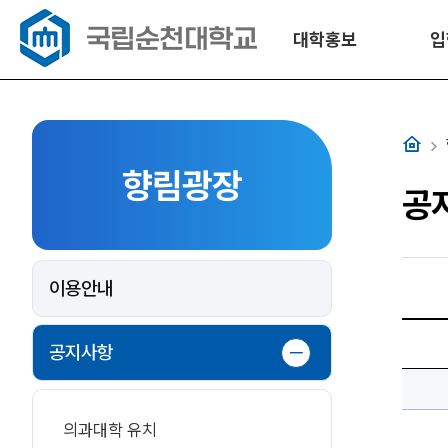
대학홍보
입
홈
향림광장
공
이용안내
2026
학
공지사항
년
도
제
2
차
오
의과대학 유치
감