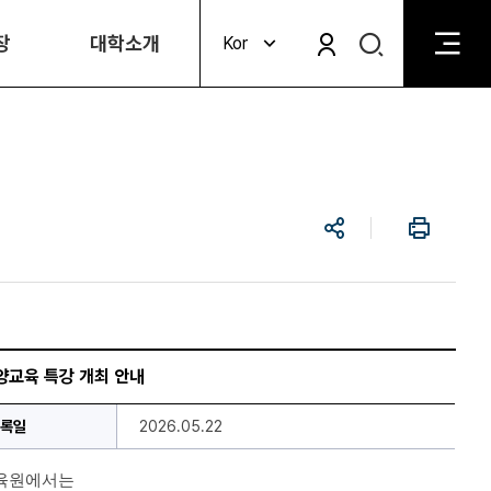
검
장
대학소개
Kor
검
색
색
비
활
활
성
성
화
화
공
인
유
쇄
양교육 특강 개최 안내
록일
2026.05.22
육원에서는