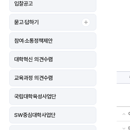
입찰공고
묻고·답하기
참여·소통정책제안
대학혁신 의견수렴
교육과정 의견수렴
국립대학육성사업단
SW중심대학사업단