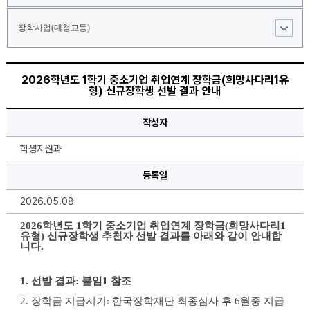
장학사업(대청교등)
2026
학
2026학년도 1학기 중소기업 취업연계 장학금(희망사다리1유
년
형) 신규장학생 선발 결과 안내
도
1
학
작성자
기
중
소
학생지원과
기
업
취
등록일
업
연
2026.05.08
계
장
학
2026학년도 1학기 중소기업 취업연계 장학금(희망사다리1
금
유형) 신규장학생 추천자 선발 결과를 아래와 같이 안내합
(희
니다.
망
사
다
1. 선발 결과: 붙임1 참조
리
1
유
2. 장학금 지급시기: 한국장학재단 최종심사 후 6월중 지급