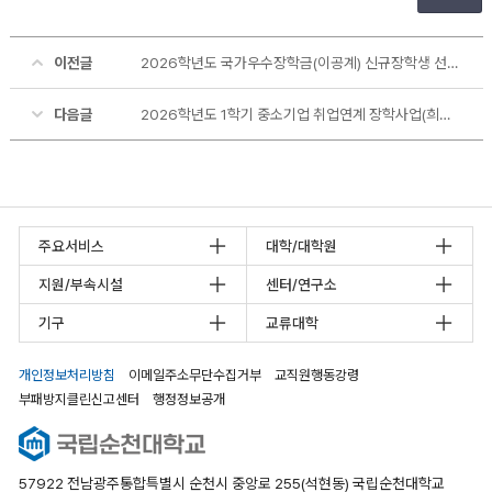
이전글
2026학년도 국가우수장학금(이공계) 신규장학생 선발 안내
다음글
2026학년도 1학기 중소기업 취업연계 장학사업(희망사다리1유형) 신규장학생 선발 기준 및 자격증 증빙자료 제출 안내
주요서비스
대학/대학원
지원/부속시설
센터/연구소
기구
교류대학
개인정보처리방침
이메일주소무단수집거부
교직원행동강령
부패방지클린신고센터
행정정보공개
57922 전남광주통합특별시 순천시 중앙로 255(석현동) 국립순천대학교