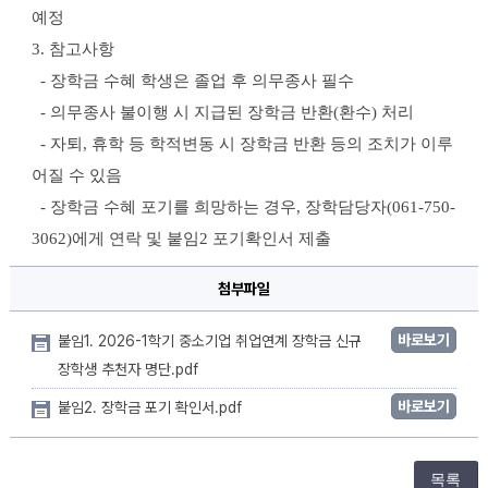
형)
신
예정
규
장
3. 참고사항
학
생
  - 장학금 수혜 학생은 졸업 후 의무종사 필수
선
발
  - 의무종사 불이행
 시 지급된 장학금 반환(환수) 처리
결
과
  - 자퇴, 휴학 등 학적변동 시 장학금 반환 등의 조치가 이루
안
내
어질 수 있음
에
대
  - 장학금 수혜 포기를 희망하는 경우, 장학
담당
자(061-750-
한
상
3062)
에게 연락 및 
붙임2 포기확인서
 제출
세
정
보
첨부파일
바로보기
붙임1. 2026-1학기 중소기업 취업연계 장학금 신규
장학생 추천자 명단.pdf
바로보기
붙임2. 장학금 포기 확인서.pdf
목록