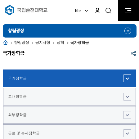
검
Kor
검
색
색
비
활
활
향림광장
성
성
화
화
홈
향림광장
공지사항
장학
국가장학금
공
국가장학금
유
국가장학금
교내장학금
외부장학금
근로 및 봉사장학금