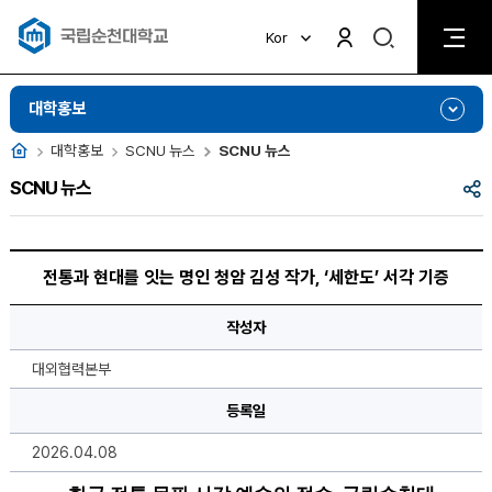
검
Kor
검
색
색
비
활
활
대학홍보
성
성
화
화
홈
대학홍보
SCNU 뉴스
SCNU 뉴스
공
SCNU 뉴스
유
전
통
전통과 현대를 잇는 명인 청암 김성 작가, ‘세한도’ 서각 기증
과
현
대
작성자
를
잇
는
대외협력본부
명
인
등록일
청
암
김
2026.04.08
성
작
가,