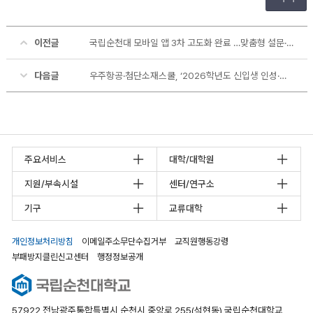
이전글
국립순천대 모바일 앱 3차 고도화 완료 …맞춤형 설문·데이터 분석 기능 도입
다음글
우주항공·첨단소재스쿨, ‘2026학년도 신입생 인성·진로 캠프’ 개최
주요서비스
대학/대학원
지원/부속시설
센터/연구소
기구
교류대학
개인정보처리방침
이메일주소무단수집거부
교직원행동강령
부패방지클린신고센터
행정정보공개
57922 전남광주통합특별시 순천시 중앙로 255(석현동) 국립순천대학교