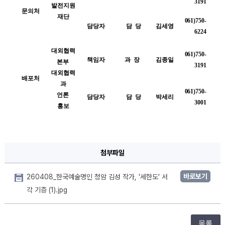
3191
발전지원
문의처
재단
061)750-
담당자
담  당
김세영
6224
대외협력
061)750-
책임자
과  장 
김종일
본부 
3191
대외협력
배포처
과
061)750-
언론 
담당자
담  당
박세리
3001
홍보
첨부파일
바로보기
260408_한국예술명인 청암 김성 작가, '세한도' 서
각 기증 (1).jpg
목록