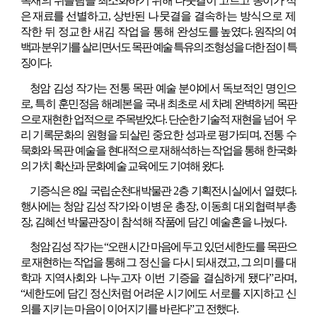
목재의 뒤틀림을 최소화하기 위해 나뭇결이 고르고 옹이가 적
은 재료를
선별하고, 
상반된 나뭇결을 결속하는 방식으로 제
작한 뒤 정교한 새김 작업을 통해 
완성도를
높였다. 원작의 여
백과 분위기를 살리면서도 목판 예술 특유의 조형성을 더한 점이 특
징이다.
청암 김성 작가는 전통 목판 예술 분야에서 독보적인 명인으
로, 특히 훈민정음 해례본을 
국내 최초로 세 차례 완벽하게 목판
으로 재현한 업적으로 주목받았다. 단순한 기술적 재현을 
넘어 우
리 기록문화의 원형을 되살린 중요한 성과로 평가되며, 전통 수
묵화와 목판 예술을 
현대적으로 재해석하는 작업을 통해 한국화
의 가치 확산과 문화예술 교육에도 기여해 왔다.
기증식은 8일 국립순천대박물관 2층 기획전시실에서 열렸다. 
행사에는 청암 김성 작가와 
이병운
총장, 이동희 대외협력부총
장, 김혜선 박물관장이 참석해 작품에 담긴 예술혼을 나눴다.
청암 김성 작가는 “오랜 시간 마음에 두고 있던 세한도를 목판으
로 재현하는 작업을 통해
그 
정신을 다
시 되새겼고, 그 의미를 대
학과 지역사회와 나누고자 이번 기증을 결심하게 
됐다”
라며, 
“세한도에 담긴 정신처럼 어려운 시기에도 서로를 지지하고 신
의를 지키는 마음이 이어지기를 바란다”고 전했다.