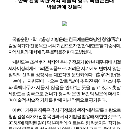
- 
한국 전통 목판 서각 예술의 정수
, 
국립순천대 
‘세
박물관에 깃들다
한
도’
서
각
기
증
에
대
국립순천대학교(총장 이병운)는 한국예술문화명인 청암(靑岩) 
한
상
김성 작가가 전통 목판 서각 기법으로 
재현한 ‘세한도’를 기증하며, 
세
지역사회와 대학에 깊은 울림을 전한다고 밝혔다.
정
보
‘세한도’는 조선 후기 학자인 추사 김정희가 1844년 제주 유배 시절 
제자 이상적에게 
그려준 
작
품으로, 어려운 시기에도 변하지 않는 
절의와 신의를 상징하는 대표적인 문인화이다. 
‘歲寒(세한)’은 
「논어」 자한편에 나오는 말로 “날이 추워진 뒤에야 소나무
와 측백나무가
시들지 않음을 안다”는 
뜻을 담고 있다. 훗날 
세한도는 중국으로 건너가 청나라 문인 16인의 
발문이 더해지
며 예술적·학술적 가치를 함께 지닌 작품으로 평가된다.
이번에 기증된 작품은 추사 김정희의 원작 ‘세한도’를 바탕으로 
청암 김성 작가가 전통 목
판과 서각 기법을 활용해 재현한 것으로, 
2015년에 제작된 길이 약 14미터에 이르는
대형 
작품이다. 
작가는 