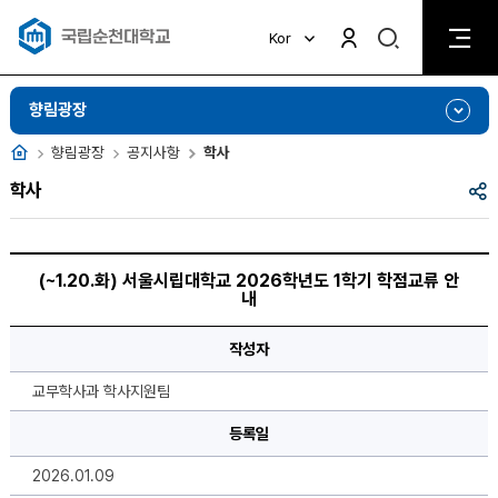
검
Kor
검
색
색
비
활
활
향림광장
성
성
화
화
홈
향림광장
공지사항
학사
공
학사
유
(~1.20.
화)
(~1.20.화) 서울시립대학교 2026학년도 1학기 학점교류 안
서
내
울
시
립
작성자
대
학
교
교무학사과 학사지원팀
2026
학
년
등록일
도
1
2026.01.09
학
기