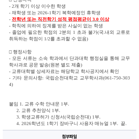
- 2
개 학기 이상 이수한 학생
- 
재학생 또는 
2026-1
학기 복학예정인 휴학생
- 
전학년 또는 직전학기 성적 평점평균이 
3.0 
이상
- 
학칙에 의하여 징계를 받은 사실이 없는 학생
- 
졸업에 필요한 학점의 
2
분의 
1 
초과 불가(국.내외 교류로 
취득하는 학점이 1/2를 초과할 수 없음)
□ 
행정사항
- 
모든 서류는 소속 학과에서 단과대학 행정실을 통해 교무
학사과로 공문 발송
(
원본 별도 제출
)
- 
교류대학별 상세자료는 해당학교 학사공지에서 확인
- 
기타 문의사항
: 국립
순천대학교 교무학사과
(061-750-303
4)
붙임 1. 교류 수학 안내문 1부.
      2. 교류 추천양식 1부.
      3. 학생교류허가 신청서(국립순천대) 1부.
      4. 2026학년도 1학기 장바구니 사용자 매뉴얼 1부.  끝.
첨부파일