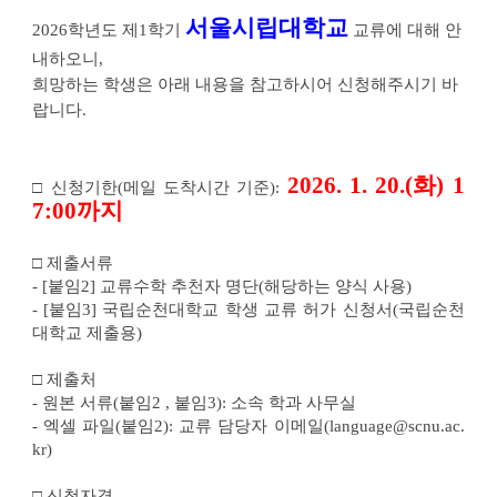
학
서울시립대학교
점
2026
학년도 제1학기 
 교류에 대해 안
교
내하오니,
류
안
희망하는 학생은 아래 내용을 참고하시어 신청해주시기 바
내
에
랍니다.
대
한
상
세
2026. 1. 20.(화) 1
정
□ 
신청기한(메일 도착시간 기준):
보
7:00까지
□ 제출서류
- [붙임2] 교류수학 추천자 명단(해당하는 양식 사용)
- [붙임3] 국립순천대학교 학생 교류 허가 신청서(국립순천
대학교 제출용)
□ 제출처
- 원본 서류(붙임2 , 붙임3): 소속 학과 사무실
- 엑셀 파일(붙임2): 교류 담당자 이메일(language@scnu.ac.
kr)
□ 
신청자격