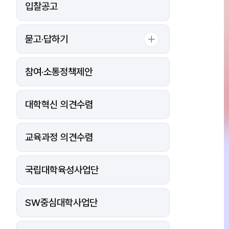
입찰공고
묻고·답하기
참여·소통정책제안
대학혁신 의견수렴
교육과정 의견수렴
국립대학육성사업단
SW중심대학사업단