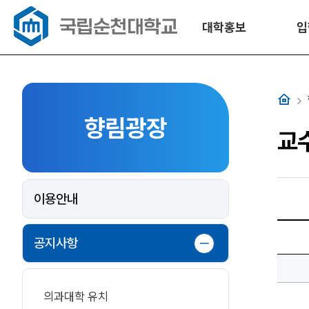
대학홍보
입
홈
향림광장
교
이용안내
[도
서
공지사항
관
구
독
DB]
KISS(논
문
의과대학 유치
작