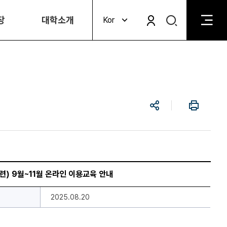
검
장
대학소개
Kor
검
색
색
비
활
활
성
성
화
화
공
인
유
쇄
관련) 9월~11월 온라인 이용교육 안내
2025.08.20