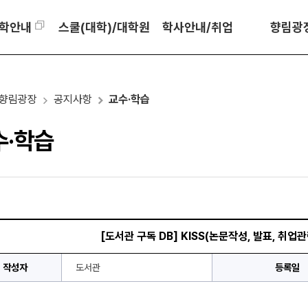
학안내
스쿨(대학)/대학원
학사안내/취업
향림광
향림광장
공지사항
교수·학습
수·학습
[도서관 구독 DB] KISS(논문작성, 발표, 취업
작성자
도서관
등록일