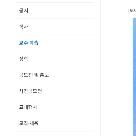
성,
발
공지
표,
[도
취
업
관
학사
련)
9
월
~11
교수·학습
월
온
라
인
장학
이
용
교
육
공모전 및 홍보
안
내
에
사진공모전
대
한
상
세
교내행사
정
보
모집·채용