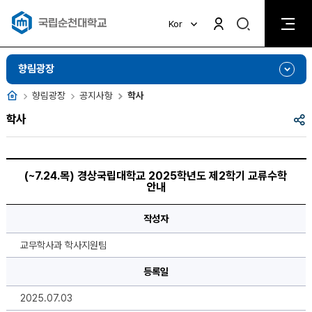
검
Kor
검
색
색
비
활
활
향림광장
성
성
화
화
홈
향림광장
공지사항
학사
공
학사
유
(~7.24.
목)
(~7.24.목) 경상국립대학교 2025학년도 제2학기 교류수학
경
안내
상
국
립
작성자
대
학
교
교무학사과 학사지원팀
2025
학
년
등록일
도
제
2025.07.03
2
학