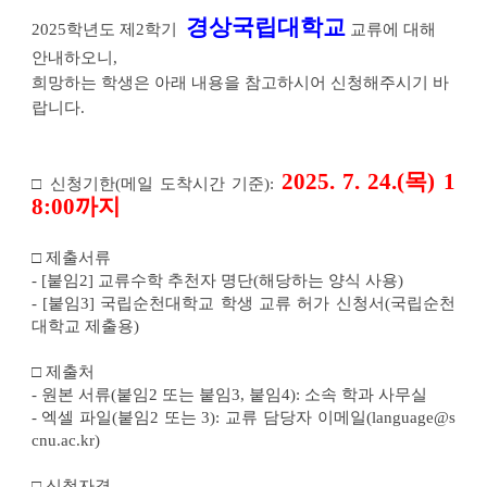
기
경상국립대학교
교
2025
학년도 제2학기 
 교류에 대해 
류
안내하오니,
수
학
희망하는 학생은 아래 내용을 참고하시어 신청해주시기 바
안
내
랍니다.
에
대
한
상
2025. 7. 24.(목) 1
세
□ 
신청기한(메일 도착시간 기준):
정
8:00까지
보
□ 제출서류
- [붙임2] 교류수학 추천자 명단(해당하는 양식 사용)
- [붙임3] 국립순천대학교 학생 교류 허가 신청서(국립순천
대학교 제출용)
□ 제출처
- 원본 서류(붙임2 또는 붙임3, 붙임4): 소속 학과 사무실
- 엑셀 파일(붙임2 또는 3): 교류 담당자 이메일(language@s
cnu.ac.kr)
□ 
신청자격