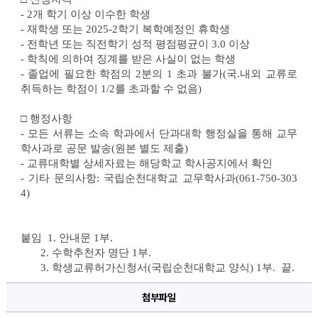
- 2
개 학기 이상 이수한 학생
- 
재학생 또는 
2025-2
학기 복학예정인 휴학생
- 
전학년 또는 직전학기 성적 평점평균이 
3.0 
이상
- 
학칙에 의하여 징계를 받은 사실이 없는 학생
- 
졸업에 필요한 학점의 
2
분의 
1 
초과 불가(국.내외 교류로 
취득하는 학점이 1/2를 초과할 수 없음)
□ 
행정사항
- 
모든 서류는 소속 학과에서 단과대학 행정실을 통해 교무
학사과로 공문 발송
(
원본 별도 제출
)
- 
교류대학별 상세자료는 해당학교 학사공지에서 확인
- 
기타 문의사항
: 국립
순천대학교 교무학사과
(061-750-303
4)
붙임  1. 안내문 1부. 
       2. 수학추천자 명단 1부. 
       3. 학생교류허가신청서(국립순천대학교 양식) 1부.  끝.
첨부파일