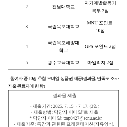
자기계발활동기
2
전남대학교
록부 
2
점
MNU 
포인트 
3
국립목포대학교
10
점
국립목포해양대
4
GPS 
포인트 
2
점
학교
5
광주교육대학교
마일리지 
2
점
  참여자 중 10명 추첨 모바일 상품권 제공
(결과물, 만족도 조사 
제출 완료자에
한함
)
  결과물 제출
  - 제출기간: 2025. 7. 15. - 7. 17. (3일)
*
  - 제출방법: 담당자 이메일
로 제출
    * 담당자 이메일: ttnp0427@scnu.ac.kr
  - 제출기준: 특강과 관련된 프레젠테이션(자유양식, 