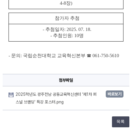
4-8장)
  참가자 추첨
  - 추첨일자: 2025. 07. 18.
  - 추첨인원: 10명
- 문의: 국립순천대학교 교육혁신본부 ☎ 061-750-5610
첨부파일
바로보기
2025학년도 광주전남 공동교육혁신센터 '제1차 퍼
스널 브랜딩' 특강 포스터.png
목록