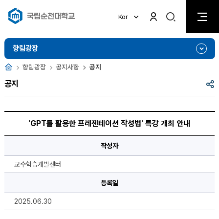
검
Kor
검
색
색
비
활
활
향림광장
성
성
화
화
홈
향림광장
공지사항
공지
공
공지
유
'GPT
를
'GPT를 활용한 프레젠테이션 작성법' 특강 개최 안내
활
용
한
작성자
프
레
젠
교수학습개발센터
테
이
등록일
션
작
성
2025.06.30
법'
특
강