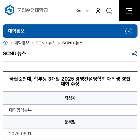
검
Kor
검
색
색
비
활
활
대학홍보
성
성
화
화
홈
대학홍보
SCNU 뉴스
SCNU 뉴스
공
SCNU 뉴스
유
국
립
국립순천대, 학부생 3개팀 2025 경영컨설팅학회 대학생 경진
순
대회 수상
천
대,
학
작성자
부
생
3
대외협력본부
개
팀
2025
등록일
경
영
2025.06.11
컨
설