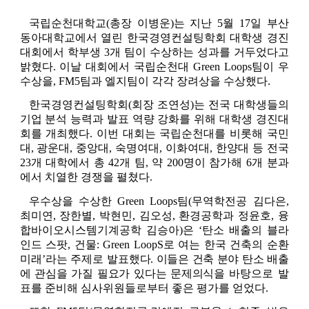
국립순천대학교
(
총장 이병운
)
는 지난 
5
월 
17
일 부산 
동아대학교에서 열린 한국경영컨설팅학회 대학생 경진
대회에서 학부생 
3
개 팀이 수상하는 성과를 거두었다고 
밝혔다
. 
이날 대회에서 국립순천대 
Green Loops
팀이 우
수상을
, FM5
팀과 엘지팀이 각각 장려상을 수상했다
.
한국경영컨설팅학회
(
회장 조연성
)
는 전국 대학생들의 
기업 분석 능력과 발표 역량 강화를 위해 대학생 경진대
회를 개최했다
. 
이번 대회는 국립순천대를 비롯해 국민
대
, 
광운대
, 
중앙대
, 
숙명여대
, 
이화여대
, 
한양대 등 전국 
23
개 대학에서 총 
42
개 팀
, 
약 
200
명이 참가해 
6
개 분과
에서 치열한 경쟁을 펼쳤다
.
우수상을 수상한 
Green Loops
팀
(
무역학전공 김다은
, 
최미연
, 
장한별
, 
박현민
, 
김오성
, 
환경공학과 정윤호
, 
융
합바이오시스템기계공학 김승아
)
은 
‘
탄소 배출의 블라
인드 스팟
, 
건물
: Green LoopS
로 여는 한국 건축의 순환 
미래
’
라는 주제로 
발표했다. 이들은 건축 분야 탄소 배출
에 관심을 가질 필요가 있다는 문제의식을
바탕으로 발
표를 준비해 심사위원들로부터 좋은 평가를 얻었다
.