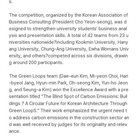
s.
The competition, organized by the Korean Association of 
Business Consulting (President Cho Yeon-seong), was d
esigned to strengthen university students’ business anal
ysis and presentation skills. A total of 42 teams from 23 u
niversities nationwide?including Kookmin University, Hany
ang University, Chung-Ang University, Ewha Womans Univ
ersity, and others?competed across six divisions, drawin
g around 200 participants.
The Green Loops team (Dae-eun Kim, Mi-yeon Choi, Han
-byeol Jang, Hyun-min Park, Oh-seong Kim, Yun-ho Jeon
g, and Seung-a Kim) won the Excellence Award with a pre
sentation titled 
“The Blind Spot of Carbon Emissions: Buil
dings ? A Circular Future for Korean Architecture Through 
Green LoopS.”
 Their work emphasized the urgent need t
o address carbon emissions in the construction sector an
d was well received by judges for its originality and relev
ance.