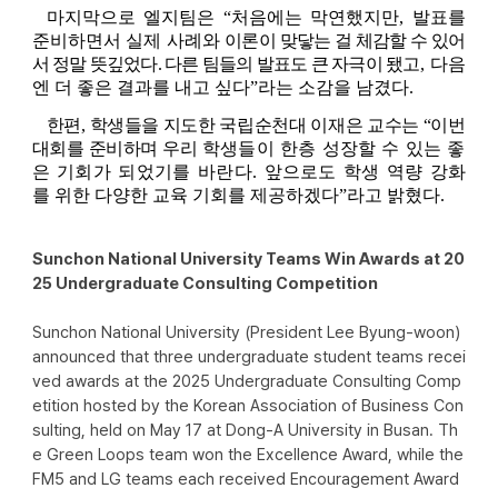
마지막으로 엘지팀은 
“
처음에는 막연했지만
, 
발표를 
준비하면서 실제 사례와 
이론이 맞닿는 걸 체감할 수 있어
서 정말 뜻깊었다. 다른 팀들의 발표도 큰 자극이 됐
고
, 
다음
엔 더 좋은 결과를 내고 싶다
”
라는 소감을 남겼다
.
한편, 학생들을 지도한 국립순천대 이재은 교수는 “이번 
대회를 준비하며 우리 
학생들이 한층 성장할 수 있는 좋
은 기회가 되었기를 바란다. 앞으로도 학생 역
량 강화
를 위한 다양한 교육 기회를 제공하겠다
”
라고 밝혔다
.
Sunchon National University Teams Win Awards at 20
25 Undergraduate Consulting Competition
Sunchon National University (President Lee Byung-woon) 
announced that three undergraduate student teams recei
ved awards at the 2025 Undergraduate Consulting Comp
etition hosted by the Korean Association of Business Con
sulting, held on May 17 at Dong-A University in Busan. Th
e Green Loops team won the Excellence Award, while the 
FM5 and LG teams each received Encouragement Award