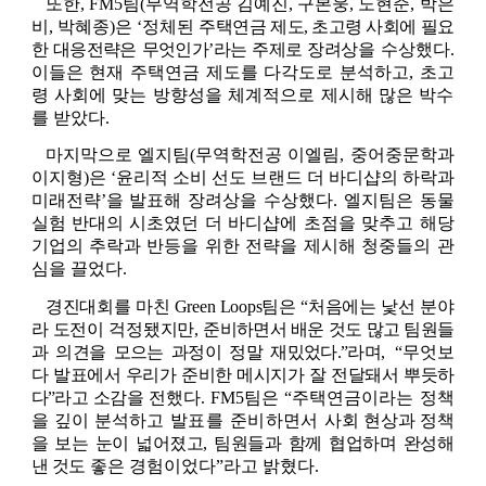
또한
, FM5
팀
(
무역학전공 김예진
, 
구본웅
, 
노현준
, 
박은
비
, 
박혜종
)
은 
‘
정체된 
주택연금 제도, 초고령 사회에 필요
한 대응전략은 무엇인가’라는 주제로 장려상을
수상했다
. 
이들은 현재 주택연금 제도를 다각도로 분석하고
, 
초고
령 사회에 맞는 방향성을 체계적으로 제시해 많은 박수
를 받았다
.
마지막으로 엘지팀
(
무역학전공 이엘림
, 
중어중문학과 
이지형
)
은 
‘
윤리적 소비 선도 브랜드 더 바디샵의 하락과 
미래전략
’
을 발표해 장려상을 수상했다
. 
엘지팀은 동물
실험 반대의 시초였던 더 바디샵에 초점을 맞추고 해당 
기업의 추락과 반등을 위한 전략을 제시해 청중들의 관
심을 끌었다
.
경진대회를 마친 Green Loops팀은 “처음에는 낯선 분야
라 도전이 걱정됐지만, 
준비하면서 배운 것도 많고 팀원들
과 의견을 모으는 과정이 정말 재밌었다.”라며
, 
“무엇보
다
발표에서 우리가 준비한 메시지가 잘 전달돼서 뿌듯하
다”라고 소감을
전했다
. FM5
팀은 
“
주택연금이라는 정책
을 깊이 분석하고 
발표를 준비하면서
사회 현상과 정책
을 보는 눈이 넓어졌고, 팀원들과 함께 협업하며 완성해 
낸 것도 
좋은 경험이었다
”
라고 밝혔다
.