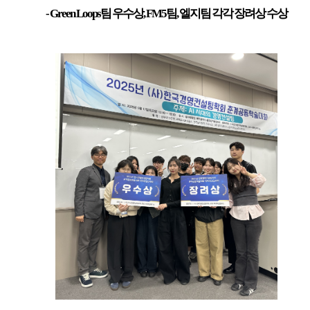
팅
- Green Loops
팀 우수상, FM5팀, 엘지팀 각각 장려상 수상
학
회
대
학
생
경
진
대
회
수
상
에
대
한
상
세
정
보