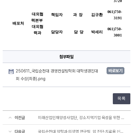
3720
061)750-
대외협
책임자
과  장 
김규환
3191
력본부 
배포처
대외협
061)750-
담당자
담  당
박세리
력과
3001
첨부파일
바로보기
250611_국립순천대 경영컨설팅학회 대학생경진대
회 수상(최종).png
목록
이전글
미래산업인재양성사업단, 강소지역기업 육성을 위한 첨단기술 세미나 개최
다음글
국립순천대 약학과·의생명 연구팀, 암 진단·치료용 신물질 메커니즘 최초 규명