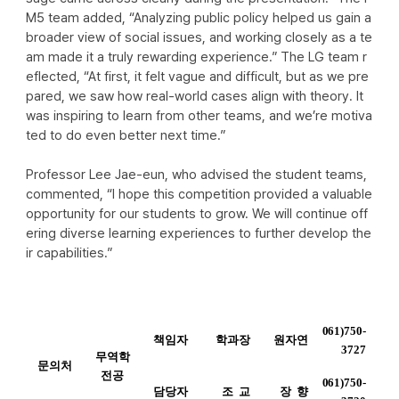
M5 team added, “Analyzing public policy helped us gain a 
broader view of social issues, and working closely as a te
am made it a truly rewarding experience.” 
The LG team r
eflected, “At first, it felt vague and difficult, but as we pre
pared, we saw how real-world cases align with theory. It 
was inspiring to learn from other teams, and we’re motiva
ted to do even better next time.”
Professor Lee Jae-eun, who advised the student teams, 
commented, “I hope this competition provided a valuable 
opportunity for our students to grow. We will continue off
ering diverse learning experiences to further develop the
ir capabilities.”
061)750-
책임자
학과장
원자연
3727
무역학
문의처
전공
061)750-
담당자
조  교
장  향