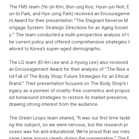
The FM5 team (Ye-jin Kim, Bon-ung Koo, Hyun-jun Noh, E
un-bi Park, and Hye-jong Park) received an Encourageme
nt Award for their presentation 
“The Stagnant Reverse M
ortgage System: Strategic Directions for an Aging Societ
y.”
 The team conducted a multi-perspective analysis of t
he current policy and offered comprehensive strategies t
ailored to Korea’s super-aged demographic.
The LG team (El-lim Lee and Ji-hyung Lee) also received 
an Encouragement Award for their analysis of 
“The Rise a
nd Fall of The Body Shop: Future Strategies for an Ethical 
Brand.”
 Their presentation focused on The Body Shop’s l
egacy as a pioneer of cruelty-free cosmetics and propos
ed turnaround strategies to restore its market presence, 
drawing strong interest from the audience.
The Green Loops team shared, “It was our first time tackli
ng this subject, so we were nervous, but the research pr
ocess was fun and educational. We’re proud that our mes
sage came across clearly during the presentation.” The F